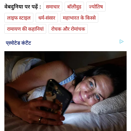
वेबदुनिया पर पढ़ें :
समाचार
बॉलीवुड
ज्योतिष
लाइफ स्‍टाइल
धर्म-संसार
महाभारत के किस्से
रामायण की कहानियां
रोचक और रोमांचक