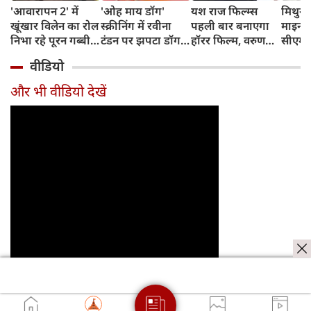
'आवारापन 2' में
'ओह माय डॉग'
यश राज फिल्म्स
मिथुन च
खूंखार विलेन का रोल
स्क्रीनिंग में रवीना
पहली बार बनाएगा
माइनर 
निभा रहे पूरन गब्बी
टंडन पर झपटा डॉग,
हॉरर फिल्म, वरुण
सीएम शु
का इस फेमस एक्ट्रेस
डरने के बजाय एक्ट्रेस
धवन निभाएंगे लीड
अधिका
वीडियो
संग है खास रिश्ता
ने ऐसे दिखाई
रोल
पहुंचे
दरियादिली
और भी वीडियो देखें
जरूर पढ़ें