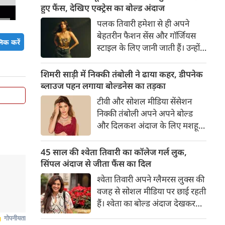
का बेसब्री से इंतजार करते हैं। इस बार
हुए फैंस, देखिए एक्ट्रेस का बोल्ड अंदाज
सनी लियोनी ने मालदीव वेकेशन से
पलक तिवारी हमेशा से ही अपने
अपनी कुछ बोल्ड तस्वीरें शेयर की है।
बेहतरीन फैशन सेंस और गॉर्जियस
िक करें
स्टाइल के लिए जानी जाती हैं। उन्होंने
अपनी दिलकश अदाओं से एक बार
फिर फैंस का दिल जीत लिया है।
शिमरी साड़ी में निक्की तंबोली ने ढाया कहर, डीपनेक
पलक ने एक बेहद यूनीक और
ब्लाउज पहन लगाया बोल्डनेस का तड़का
स्टाइलिश गोल्डन कॉर्सेट टॉप में
टीवी और सोशल मीडिया सेंसेशन
अपनी कुछ तस्वीरें शेयर की है।
निक्की तंबोली अपने अपने बोल्ड
और दिलकश अंदाज के लिए मशहूर
हैं। वह अपनी सिजलिंग अदाओं से
इंटरनेट पर तहलका मचाती रहती हैं।
45 साल की श्वेता तिवारी का कॉलेज गर्ल लुक,
इस बार निक्की ने मरून कलर की
सिंपल अंदाज से जीता फैंस का दिल
साड़ी में अपनी कुछ सुपर सिजलिंग
श्वेता तिवारी अपने ग्लैमरस लुक्स की
तस्वीरें शेयर की है। खूबसूरत शिमरी
वजह से सोशल मीडिया पर छाई रहती
साड़ी में निक्की की अदाएं देखने
हैं। श्वेता का बोल्ड अंदाज देखकर
लायक है।
अंदाजा लगाना मुश्किल है कि वह दो