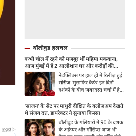
बॉलीवुड हलचल
कभी चॉल में रहने को मजबूर थीं महिमा मकवाना,
आज मुंबई में हैं 2 आलीशान घर और करोड़ों की
दौलत
नेटफ्लिक्स पर हाल ही में रिलीज़ हुई
सीरीज 'मुसाफिर कैफे' इन दिनों
दर्शकों के बीच जबरदस्त चर्चा में है।
विक्रांत मैसी के साथ सीरीज में 'प्रीति'
का किरदार निभाकर घर-घर में अपनी
'साजन' के सेट पर माधुरी दीक्षित के क्लोजअप देखते
खास पहचान बनाने वाली एक्ट्रेस
थे संजय दत्त, डायरेक्टर ने सुनाया किस्सा
महिमा मकवाना की हर तरफ तारीफ
बॉलीवुड के गलियारों में 90 के दशक
हो रही है। लेकिन पर्दे पर अपनी
के अफ़ेयर और गॉसिप्स आज भी
अदाकारी और खूबसूरती से सभी का