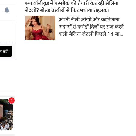
बच्चों की मां हैं। 45 साल की श्वेता
क्या बॉलीवुड में कमबैक की तैयारी कर रहीं सेलिना
तिवारी की तस्वीरों पर फैंस जमकर
जेटली? बोल्ड तस्वीरों से फिर मचाया तहलका
प्यार लुटाते हैं। इस बार श्वेता तिवारी
अपनी नीली आंखों और कातिलाना
ने वेकेशन से अपनी कुछ तस्वीरें शेयर
अदाओं से करोड़ों दिलों पर राज करने
की है।
वाली सेलिना जेटली पिछले 14 साल
से अभिनय की दुनिया से दूर हैं। उन्हें
आखिरी बार साल 2011 में आई
फिल्म 'थैंक यू' में देखा गया था।
इसके बाद वह 2012 में 'विल यू मैरी'
में कैमियो रोल में नजर आई थीं।