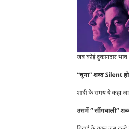
जब कोई दुकानदार भाव क
“चूना” शब्द Silent हो
शादी के समय ये कहा जात
उसमें ” सींगवाली” शब्
बिदाई के वक्त जब दूल्हे