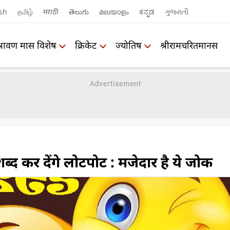
sh
தமிழ்
मराठी
తెలుగు
മലയാളം
ಕನ್ನಡ
ગુજરાતી
श्रावण मास विशेष
क्रिकेट
ज्योतिष
श्रीरामचरितमानस
शब्द कर देंगे लोटपोट : मजेदार है ये जोक