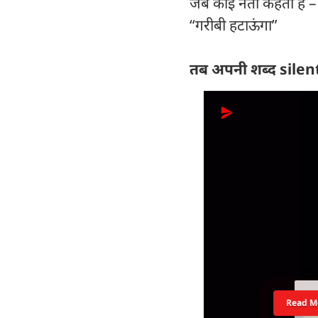
जब कोई नेता कहता है –
“गरीबी हटाऊंगा”
तब अपनी शब्द silent 
Read M