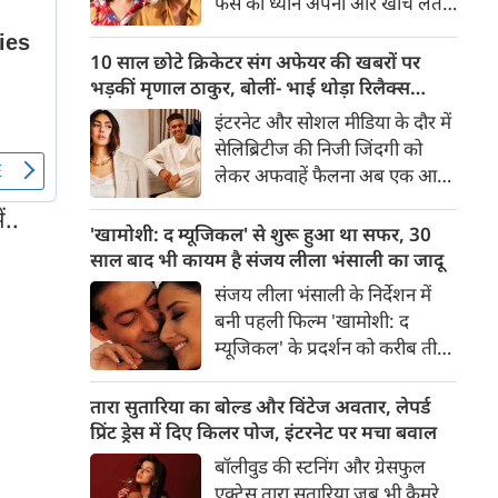
फैंस का ध्यान अपनी ओर खींच लेते
दिल जीतने वाली महिमा का असल
हैं। साल 1991 में आई ब्लॉकबस्टर
ज़िंदगी का सफर आसान नहीं रहा है।
फिल्म 'साजन' ने सिर्फ़ बॉक्स ऑफ़िस
10 साल छोटे क्रिकेटर संग अफेयर की खबरों पर
के रिकॉर्ड ही नहीं तोड़े, बल्कि संजय
भड़कीं मृणाल ठाकुर, बोलीं- भाई थोड़ा रिलैक्स
दत्त और माधुरी दीक्षित की जोड़ी को
करो...
इंटरनेट और सोशल मीडिया के दौर में
रातों-रात इंडस्ट्री की सबसे हॉट और
सेलिब्रिटीज की निजी जिंदगी को
चर्चित जोड़ियों में शुमार कर दिया।
लेकर अफवाहें फैलना अब एक आम
बात हो गई है। लेकिन बॉलीवुड और
ं..
साउथ सिनेमा की मशहूर अभिनेत्री
'खामोशी: द म्यूजिकल' से शुरू हुआ था सफर, 30
मृणाल ठाकुर इन झूठी खबरों को
साल बाद भी कायम है संजय लीला भंसाली का जादू
चुपचाप सहने के मूड में बिल्कुल नहीं
संजय लीला भंसाली के निर्देशन में
हैं। हाल ही में भारतीय युवा क्रिकेटर
बनी पहली फिल्म 'खामोशी: द
यशस्वी जायसवाल के साथ अपना
म्यूजिकल' के प्रदर्शन को करीब तीन
नाम जोड़े जाने पर मृणाल ठाकुर का
दशक पूरे हो चुके हैं। वर्ष 1996 में
गुस्सा फूट पड़ा है।
रिलीज इस फिल्म ने हिंदी सिनेमा को
तारा सुतारिया का बोल्ड और विंटेज अवतार, लेपर्ड
एक ऐसे फिल्मकार से परिचित
प्रिंट ड्रेस में दिए किलर पोज, इंटरनेट पर मचा बवाल
कराया, जिसने आगे चलकर भारतीय
बॉलीवुड की स्टनिंग और ग्रेसफुल
सिनेमा की दृश्यात्मक और
एक्ट्रेस तारा सुतारिया जब भी कैमरे