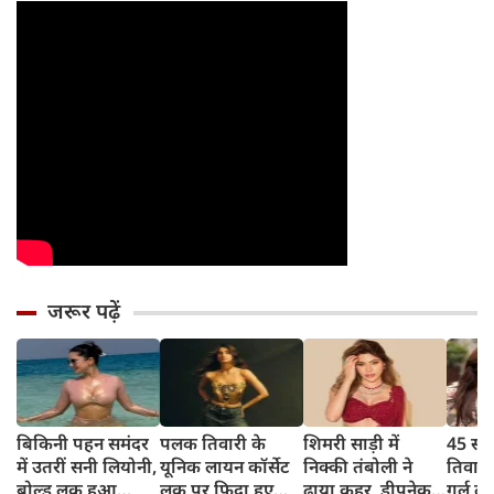
जरूर पढ़ें
बिकिनी पहन समंदर
पलक तिवारी के
शिमरी साड़ी में
45 साल
में उतरीं सनी लियोनी,
यूनिक लायन कॉर्सेट
निक्की तंबोली ने
तिवार
बोल्ड लुक हुआ
लुक पर फिदा हुए
ढाया कहर, डीपनेक
गर्ल ल