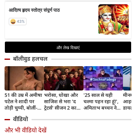
बॉलीवुड हलचल
51 की उम्र में अमीषा
भरोसा, धोखा और
'25 साल से यही
मीनम्म
पटेल ने शादी पर
साजिश से भरा 'द
चश्मा पहन रहा हूं!',
आइकॉ
तोड़ी चुप्पी, बोलीं-
ट्रेटर्स' सीजन 2 का
अमिताभ बच्चन ने
डायलॉग्
'एक आदमी के लिए
ट्रेलर हुआ आउट,
नए KBC की शूटिंग
दीपिक
वीडियो
अपनी खुशियां दांव
करण जौहर लगाएंगे
की शुरुआत में मांगी
बनाया '
पर नहीं लगा सकती'
गेम में तड़का
माफी, चश्मे को लेकर
एक्सप्
और भी वीडियो देखें
किया मजेदार खुलासा