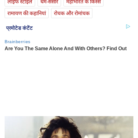
लाइफ स्‍टाइल
धर्म-संसार
महाभारत के किस्से
रामायण की कहानियां
रोचक और रोमांचक