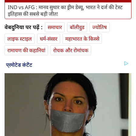
IND vs AFG : मानव सुथार का ड्रीम डेब्यू, भारत ने दर्ज की टेस्ट
इतिहास की सबसे बड़ी जीत!
वेबदुनिया पर पढ़ें :
समाचार
बॉलीवुड
ज्योतिष
लाइफ स्‍टाइल
धर्म-संसार
महाभारत के किस्से
रामायण की कहानियां
रोचक और रोमांचक