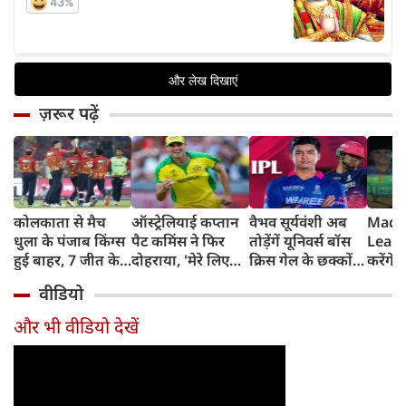
ज़रूर पढ़ें
कोलकाता से मैच
ऑस्ट्रेलियाई कप्तान
वैभव सूर्यवंशी अब
Madh
धुला के पंजाब किंग्स
पैट कमिंस ने फिर
तोड़ेंगें यूनिवर्स बॉस
Leagu
हुई बाहर, 7 जीत के
दोहराया, 'मेरे लिए
क्रिस गेल के छक्कों
करेंगे
बाद 6 हार
देश पहले IPL बाद में'
का रिकॉर्ड
शामिल 
वीडियो
टीम में
और भी वीडियो देखें