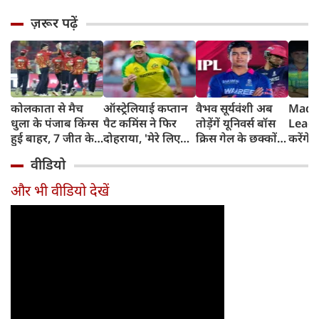
ज़रूर पढ़ें
कोलकाता से मैच
ऑस्ट्रेलियाई कप्तान
वैभव सूर्यवंशी अब
Madh
धुला के पंजाब किंग्स
पैट कमिंस ने फिर
तोड़ेंगें यूनिवर्स बॉस
Leagu
हुई बाहर, 7 जीत के
दोहराया, 'मेरे लिए
क्रिस गेल के छक्कों
करेंगे
बाद 6 हार
देश पहले IPL बाद में'
का रिकॉर्ड
शामिल 
वीडियो
टीम में
और भी वीडियो देखें