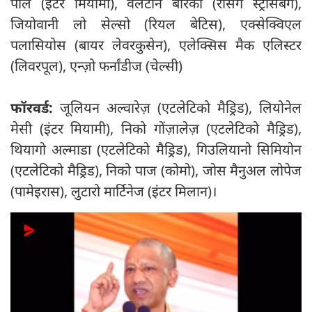
पॉल (इंटर मियामी), वैलेंटीन बारको (रेसिंग स्ट्रासबर्ग),
जियोवानी लो सेल्सो (रियल बेटिस), एक्सेक्विएल
पलासियोस (बायर लेवरकुसेन), एलेक्सिस मैक एलिस्टर
(लिवरपूल), एन्ज़ो फर्नांडीज (चेल्सी)
फॉरवर्ड:
जूलियन अल्वारेज़ (एटलेटिको मैड्रिड), लियोनेल
मेसी (इंटर मियामी), निको गोंज़ालेज़ (एटलेटिको मैड्रिड),
थियागो अल्माडा (एटलेटिको मैड्रिड), गिउलियानो सिमियोन
(एटलेटिको मैड्रिड), निको पाज (कोमो), जोस मैनुअल लोपेज
(पामेइरास), लुटारो मार्टिनेज (इंटर मिलान)।