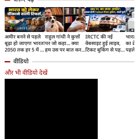
अमीर बनने से पहले
राहुल गांधी ने कुत्तों
IRCTC की नई
भारत म
बूढ़ा हो जाएगा भारत!
पर जो कहा... क्या
वेबसाइट हुई लाइव,
का क्रे
2050 तक हर 5 में 1
हम उस पर बात कर
टिकट बुकिंग से पहले
पहले जा
भारतीय होगा 60
सकते हैं?
करना होगा ये जरूरी
वाहनों 
वीडियो
साल से ज्यादा उम्र का
काम, जानें पूरा
और इन
तरीका
और भी वीडियो देखें