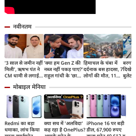
नवीनतम
'3 साल से जमीन नहीं
'क्या हम Gen Z की
हिमाचल के चंबा में
बरगद क
मिली', ऋषभ पंत ने
नब्ज नहीं पकड़ पाए?'
दर्दनाक बस हादसा, 7
दिखेगी
CM धामी से लगाई
राहुल गांधी के 'छात्रों
लोगों की मौत, 11
बुलेट ट्
गुहार, कहा- उत्तराखंड
की गूंज' पर शशि
घायल
बिल्डिं
मोबाइल मेनिया
लौटकर करना चाहता
थरूर का बड़ा बयान
जैसी स
हूं काम
जाएंगे 
Redmi का बड़ा
क्या सच में 'अलविदा'
iPhone 16 पर बड़ी
धमाका, लांच किया
कह रहा है OnePlus?
डील, 67,900 रुपए