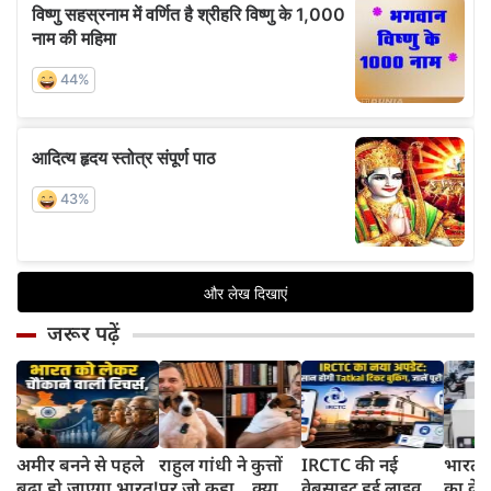
जरूर पढ़ें
अमीर बनने से पहले
राहुल गांधी ने कुत्तों
IRCTC की नई
भारत म
बूढ़ा हो जाएगा भारत!
पर जो कहा... क्या
वेबसाइट हुई लाइव,
का क्रे