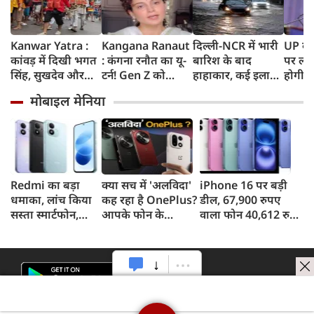
Kanwar Yatra :
Kangana Ranaut
दिल्ली-NCR में भारी
UP के क
कांवड़ में दिखी भगत
: कंगना रनौत का यू-
बारिश के बाद
पर लगे
सिंह, सुखदेव और
टर्न! Gen Z को
हाहाकार, कई इलाकों
होगी न
राजगुरु की
बताया भारत की
में जलभराव, घंटों
शपथ; 
मोबाइल मेनिया
अमरगाथा,
'सबसे बड़ी ताकत',
जाम में फंसे लोग,
मीटर दा
शिवभक्तों ने अनोखे
कुछ दिन पहले
सड़कों पर भरा कमर
पर सख्
अंदाज में दी
प्रदर्शनकारियों को
तक पानी
श्रद्धांजलि
कहा था 'जेनरेशन
गटर'
Redmi का बड़ा
क्या सच में 'अलविदा'
iPhone 16 पर बड़ी
धमाका, लांच किया
कह रहा है OnePlus?
डील, 67,900 रुपए
सस्ता स्मार्टफोन,
आपके फोन के
वाला फोन 40,612 रुपए
8,000mAh बैटरी
अपडेट्स और वारंटी पर
में खरीदने का मौका, ऐसे
और 50MP कैमरा
आया बड़ा अपडेट
मिलेगा डिस्काउंट