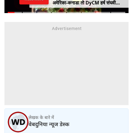
अमेरिका-कनाडा तो DyCM हर्ष संघवी
संभालेंगे जापान-यूरोप का मोर्चा
लेखक के बारे में
वेबदुनिया न्यूज डेस्क