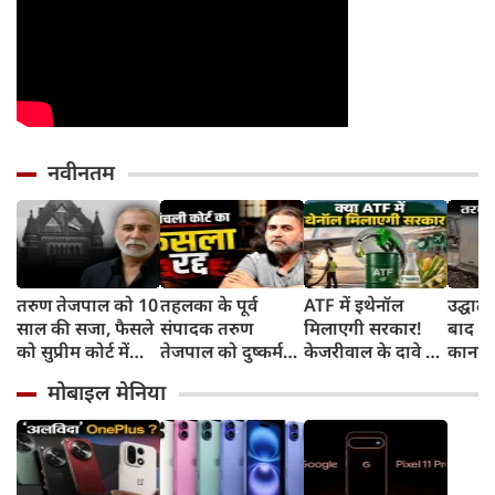
नवीनतम
तरुण तेजपाल को 10
तहलका के पूर्व
ATF में इथेनॉल
उद्घाट
साल की सजा, फैसले
संपादक तरुण
मिलाएगी सरकार!
बाद ध
को सुप्रीम कोर्ट में
तेजपाल को दुष्कर्म
केजरीवाल के दावे पर
कानपुर 
करेंगे चैलेंज
मामले में 10 साल की
क्या बोले उड्डयन मंत्री
पंखे स
मोबाइल मेनिया
सजा, जानिए क्या है
किंजरापु?
सड़क,
पूरा मामला
तंज