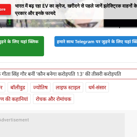
भारत में बढ़ रहा EV का क्रेज, खरीदने से पहले जानें इलेक्ट्रिक वाहनों क
ore
प्रकार और इनके फायदे
़ने के लिए यहां क्लिक
हमारे साथ Telegram पर जुड़ने के लिए यहां क्ल
गीता सिंह गौर बनीं 'कौन बनेगा करोड़पति 13' की तीसरी करोड़पति
ार
बॉलीवुड
ज्योतिष
लाइफ स्‍टाइल
धर्म-संसार
यण की कहानियां
रोचक और रोमांचक