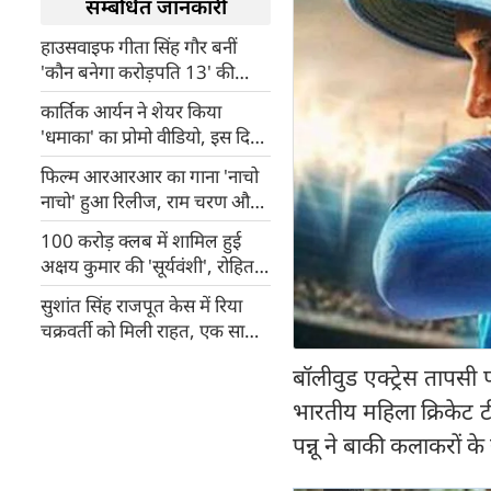
सम्बंधित जानकारी
हाउसवाइफ गीता सिंह गौर बनीं
'कौन बनेगा करोड़पति 13' की
तीसरी करोड़पति
कार्तिक आर्यन ने शेयर किया
'धमाका' का प्रोमो वीडियो, इस दिन
रिलीज हो रही फिल्म
‍फिल्म आरआरआर का गाना 'नाचो
नाचो' हुआ रिलीज, राम चरण और
जूनियर एनटीआर के दिखे जबरदस्त
100 करोड़ क्लब में शामिल हुई
डांस मूव्स
अक्षय कुमार की 'सूर्यवंशी', रोहित
शेट्टी ने जाहिर की खुशी
सुशांत सिंह राजपूत केस में रिया
चक्रवर्ती को मिली राहत, एक साल
बाद डीफ्रीज हुए बैंक अकाउंट्स
बॉलीवुड एक्ट्रेस तापसी प
भारतीय महिला क्रिकेट ट
पन्नू ने बाकी कलाकरों के