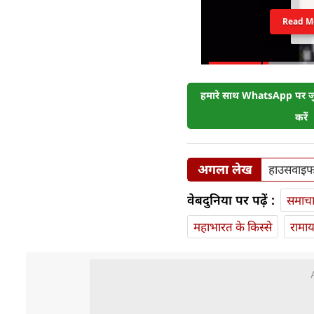
Read M
हमारे साथ WhatsApp पर जुड
करें
अगला लेख
हाउसवाइफ 
वेबदुनिया पर पढ़ें :
समाच
महाभारत के किस्से
रामा