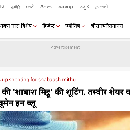
ish
தமிழ்
मराठी
తెలుగు
മലയാളം
ಕನ್ನಡ
ગુજરાતી
श्रावण मास विशेष
क्रिकेट
ज्योतिष
श्रीरामचरितमानस
 up shooting for shabaash mithu
री की 'शाबाश मिट्ठू' की शूटिंग, तस्वीर शेयर 
ूमेन इन ब्लू