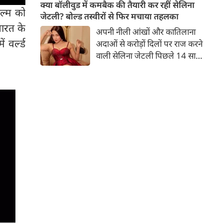
बच्चों की मां हैं। 45 साल की श्वेता
क्या बॉलीवुड में कमबैक की तैयारी कर रहीं सेलिना
िल्म को
तिवारी की तस्वीरों पर फैंस जमकर
जेटली? बोल्ड तस्वीरों से फिर मचाया तहलका
प्यार लुटाते हैं। इस बार श्वेता तिवारी
भारत के
अपनी नीली आंखों और कातिलाना
ने वेकेशन से अपनी कुछ तस्वीरें शेयर
 वर्ल्ड
अदाओं से करोड़ों दिलों पर राज करने
की है।
वाली सेलिना जेटली पिछले 14 साल
से अभिनय की दुनिया से दूर हैं। उन्हें
आखिरी बार साल 2011 में आई
फिल्म 'थैंक यू' में देखा गया था।
इसके बाद वह 2012 में 'विल यू मैरी'
में कैमियो रोल में नजर आई थीं।