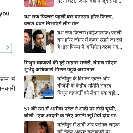
घटना घटी, जिसने वहां मौजूद सभी
लोगों की सांसें रोक दीं। रेड कार्पेट पर
पैपराजी को पोज दे रहीं बॉलीवुड की
यश राज फिल्म्स पहली बार बनाएगा हॉरर फिल्म,
अभिनेत्री रवीना टंडन पर फिल्म का
वरुण धवन निभाएंगे लीड रोल
चार पैरों वाला मुख्य कलाकार (डॉग
यश राज फिल्म्स (वाईआरएफ) पहली
स्टार) अचानक बेकाबू होकर झपट
बार हॉरर जॉनर में कदम रखने जा रही
पड़ा।
है। इस फिल्म में अभिनेता वरुण धवन
मुख्य भूमिका निभाएंगे, जबकि
निर्देशन और पटकथा की जिम्मेदारी
मिथुन चक्रवर्ती की हुई माइनर सर्जरी, बंगाल सीएम
'रॉकेट बॉयज़' से चर्चित अभय पन्नू
शुभेंदु अधिकारी मिलने पहुंचे अस्पताल
संभालेंगे। फिल्म की शूटिंग इस वर्ष के
ल्म में
बॉलीवुड के दिग्गज एक्टर और
अंत में शुरू होने की योजना है और
बीजेपी के केंद्रीय समिति सदस्य
जानकारी
इसे वर्ष 2027 में दुनियाभर के
मिथुन चक्रवर्ती को लेकर एक बड़ी
सिनेमाघरों में रिलीज़ किया जाएगा।
खबर सामने आई है। स्वास्थ्य संबंधी
समस्याओं के चलते उन्हें कोलकाता
51 की उम्र में अमीषा पटेल ने शादी पर तोड़ी चुप्पी,
के एक निजी अस्पताल में भर्ती
बोलीं- 'एक आदमी के लिए अपनी खुशियां दांव पर
कराया गया है, जहां डॉक्टरों की टीम
नहीं लगा सकती'
बॉलीवुड में शादी और पर्सनल लाइफ
ने उनके दाहिने हाथ की एक माइनर
को लेकर अक्सर कलाकारों पर