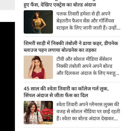
का बेसब्री से इंतजार करते हैं। इस बार
हुए फैंस, देखिए एक्ट्रेस का बोल्ड अंदाज
सनी लियोनी ने मालदीव वेकेशन से
पलक तिवारी हमेशा से ही अपने
अपनी कुछ बोल्ड तस्वीरें शेयर की है।
बेहतरीन फैशन सेंस और गॉर्जियस
स्टाइल के लिए जानी जाती हैं। उन्होंने
अपनी दिलकश अदाओं से एक बार
फिर फैंस का दिल जीत लिया है।
शिमरी साड़ी में निक्की तंबोली ने ढाया कहर, डीपनेक
पलक ने एक बेहद यूनीक और
ब्लाउज पहन लगाया बोल्डनेस का तड़का
स्टाइलिश गोल्डन कॉर्सेट टॉप में
टीवी और सोशल मीडिया सेंसेशन
अपनी कुछ तस्वीरें शेयर की है।
निक्की तंबोली अपने अपने बोल्ड
और दिलकश अंदाज के लिए मशहूर
हैं। वह अपनी सिजलिंग अदाओं से
इंटरनेट पर तहलका मचाती रहती हैं।
45 साल की श्वेता तिवारी का कॉलेज गर्ल लुक,
इस बार निक्की ने मरून कलर की
सिंपल अंदाज से जीता फैंस का दिल
साड़ी में अपनी कुछ सुपर सिजलिंग
श्वेता तिवारी अपने ग्लैमरस लुक्स की
तस्वीरें शेयर की है। खूबसूरत शिमरी
वजह से सोशल मीडिया पर छाई रहती
साड़ी में निक्की की अदाएं देखने
हैं। श्वेता का बोल्ड अंदाज देखकर
लायक है।
अंदाजा लगाना मुश्किल है कि वह दो