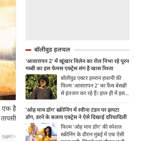
बॉलीवुड हलचल
'आवारापन 2' में खूंखार विलेन का रोल निभा रहे पूरन
गब्बी का इस फेमस एक्ट्रेस संग है खास रिश्ता
बॉलीवुड एक्टर इमरान हाशमी की
फिल्म 'आवारापन 2' का फैंस बेसब्री
से इंतजार कर रहे हैं। हाल ही में इस
फिल्म का ट्रेलर रिलीज हुआ है, जिसे
ं एक है
दर्शकों का जबरदस्त रिस्पॉन्स मिला।
'ओह माय डॉग' स्क्रीनिंग में रवीना टंडन पर झपटा
ट्रेलर में जितना इमरान हाशमी छाए
डॉग, डरने के बजाय एक्ट्रेस ने ऐसे दिखाई दरियादिली
। तापसी
रहे उतना ही फिल्म के विलेन को भी
फिल्म 'ओह माय डॉग' की स्पेशल
स्पेस मिला है।
स्क्रीनिंग के दौरान मुंबई में एक ऐसी