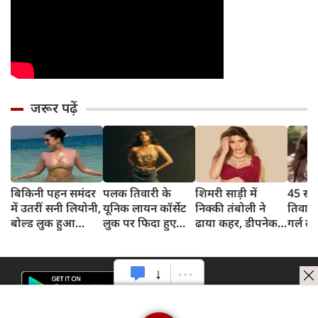
जरूर पढ़ें
बिकिनी पहन समंदर
पलक तिवारी के
शिमरी साड़ी में
45 साल
में उतरीं सनी लियोनी,
यूनिक लायन कॉर्सेट
निक्की तंबोली ने
तिवार
बोल्ड लुक हुआ
लुक पर फिदा हुए
ढाया कहर, डीपनेक
गर्ल ल
वायरल
फैंस, देखिए एक्ट्रेस
ब्लाउज पहन लगाया
अंदाज 
का बोल्ड अंदाज
बोल्डनेस का तड़का
का दि