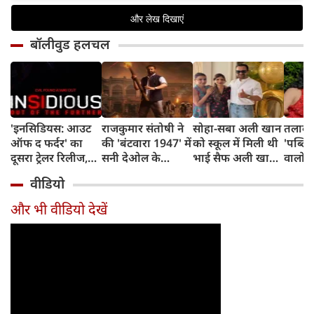
बॉलीवुड हलचल
'इनसिडियस: आउट
राजकुमार संतोषी ने
सोहा-सबा अली खान
तलाक 
ऑफ द फर्दर' का
की 'बंटवारा 1947' में
को स्कूल में मिली थी
'पब्लिस
दूसरा ट्रेलर रिलीज,
सनी देओल के
भाई सैफ अली खान
वालों 
अब तक का सबसे
किरदार की
और अमृता सिंह की
आकांक्
वीडियो
डरावना चैप्टर लेकर
सुपरहीरोज़ से तुलना,
शादी की खबर,
बोलीं-
लौट रही हॉरर
कही यह बात
बताया चौंकाने वाला
टूटी श
और भी वीडियो देखें
फ्रैंचाइजी
किस्सा
नहीं ब