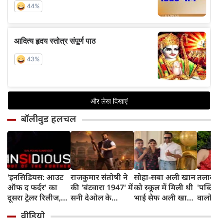
बॉलीवुड हलचल
'इनसिडियस: आउट
राजकुमार संतोषी ने
सोहा-सबा अली खान
तलाक 
ऑफ द फर्दर' का
की 'बंटवारा 1947' में
को स्कूल में मिली थी
'पब्लिस
दूसरा ट्रेलर रिलीज,
सनी देओल के
भाई सैफ अली खान
वालों 
अब तक का सबसे
किरदार की
और अमृता सिंह की
आकांक्
वीडियो
डरावना चैप्टर लेकर
सुपरहीरोज़ से तुलना,
शादी की खबर,
बोलीं-