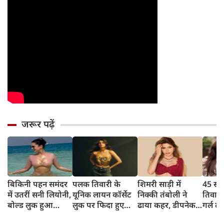
जरूर पढ़ें
बिकिनी पहन समंदर
पलक तिवारी के
शिमरी साड़ी में
45 साल
में उतरीं सनी लियोनी,
यूनिक लायन कॉर्सेट
निक्की तंबोली ने
तिवार
बोल्ड लुक हुआ
लुक पर फिदा हुए
ढाया कहर, डीपनेक
गर्ल ल
वायरल
फैंस, देखिए एक्ट्रेस
ब्लाउज पहन लगाया
अंदाज 