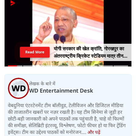
योगी सरकार की खेल क्रांति, गोरखपुर का
Read More
अंतरराष्ट्रीय क्रिकेट स्टेडियम मात्र तीन
महीने में लगभग 20% तैयार
लेखक के बारे में
WD Entertainment Desk
वेबदुनिया एंटरटेनमेंट टीम बॉलीवुड, टेलीविजन और डिजिटल मीडिया
की ताजातरीन खबरों पर नज़र रखती है। यह टीम सिनेमा से जुड़ी हर
छोटी-बड़ी जानकारी को अपने पाठकों तक पहुंचाती है, चाहे वो फिल्मों
की समीक्षा, सेलिब्रिटी इंटरव्यू, विश्लेषण, फोटो फीचर हो या फिर ट्रेंडिंग
इवेंट्स। टीम का उद्देश्य पाठकों को मनोरंजन....
और पढ़ें