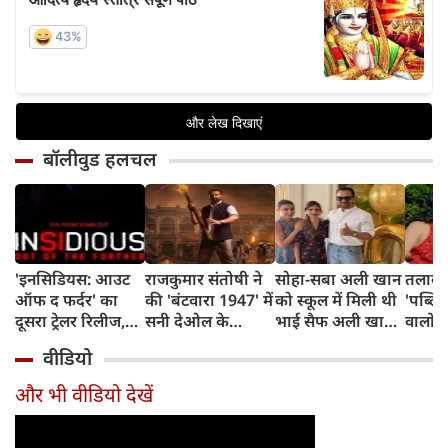
बॉलीवुड हलचल
'इनसिडियस: आउट
राजकुमार संतोषी ने
सोहा-सबा अली खान
तलाक 
ऑफ द फर्दर' का
की 'बंटवारा 1947' में
को स्कूल में मिली थी
'पब्लिस
दूसरा ट्रेलर रिलीज,
सनी देओल के
भाई सैफ अली खान
वालों 
अब तक का सबसे
किरदार की
और अमृता सिंह की
आकांक्
वीडियो
डरावना चैप्टर लेकर
सुपरहीरोज़ से तुलना,
शादी की खबर,
बोलीं-
लौट रही हॉरर
कही यह बात
बताया चौंकाने वाला
टूटी श
और भी वीडियो देखें
फ्रैंचाइजी
किस्सा
नहीं ब