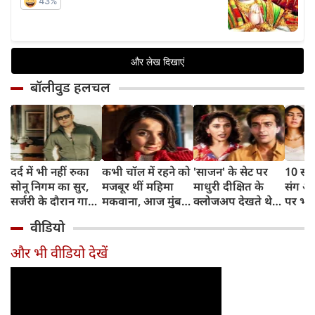
बॉलीवुड हलचल
दर्द में भी नहीं रुका
कभी चॉल में रहने को
'साजन' के सेट पर
10 साल
सोनू निगम का सुर,
मजबूर थीं महिमा
माधुरी दीक्षित के
संग अ
सर्जरी के दौरान गाया
मकवाना, आज मुंबई
क्लोजअप देखते थे
पर भड़
मोहम्मद रफी का
में हैं 2 आलीशान घर
संजय दत्त, डायरेक्टर
ठाकुर,
वीडियो
क्लासिक गाना
और करोड़ों की दौलत
ने सुनाया किस्सा
थोड़ा र
और भी वीडियो देखें