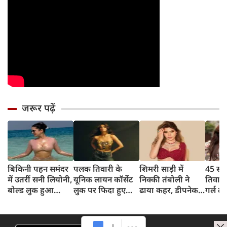
जरूर पढ़ें
बिकिनी पहन समंदर
पलक तिवारी के
शिमरी साड़ी में
45 साल
में उतरीं सनी लियोनी,
यूनिक लायन कॉर्सेट
निक्की तंबोली ने
तिवार
बोल्ड लुक हुआ
लुक पर फिदा हुए
ढाया कहर, डीपनेक
गर्ल ल
वायरल
फैंस, देखिए एक्ट्रेस
ब्लाउज पहन लगाया
अंदाज 
का बोल्ड अंदाज
बोल्डनेस का तड़का
का दि