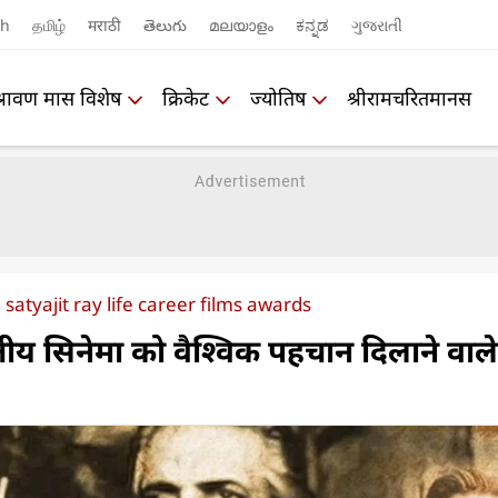
sh
தமிழ்
मराठी
తెలుగు
മലയാളം
ಕನ್ನಡ
ગુજરાતી
श्रावण मास विशेष
क्रिकेट
ज्योतिष
श्रीरामचरितमानस
satyajit ray life career films awards
तीय सिनेमा को वैश्विक पहचान दिलाने वाले