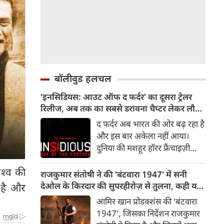
बॉलीवुड हलचल
'इनसिडियस: आउट ऑफ द फर्दर' का दूसरा ट्रेलर
रिलीज, अब तक का सबसे डरावना चैप्टर लेकर लौट
रही हॉरर फ्रैंचाइजी
द फर्दर अब भारत की ओर बढ़ रहा है
और इस बार अकेला नहीं आया।
दुनिया की मशहूर हॉरर फ्रैंचाइज़ी
इनसिडियस का दूसरा ट्रेलर रिलीज़ हो
िश्व की
चुका है, जो दर्शकों को इस डरावनी
राजकुमार संतोषी ने की 'बंटवारा 1947' में सनी
दुनिया में और गहराई तक ले जाता है।
देओल के किरदार की सुपरहीरोज़ से तुलना, कही यह
ा है और
रोंगटे खड़े कर देने वाले नए दृश्यों से
बात
आमिर खान प्रोडक्शंस की 'बंटवारा
भरपूर यह ट्रेलर इनसिडियस सीरीज़
1947', जिसका निर्देशन राजकुमार
के अब तक के सबसे डरावने और