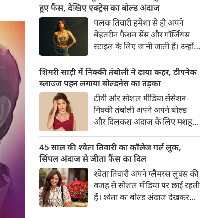
का बेसब्री से इंतजार करते हैं। इस बार
हुए फैंस, देखिए एक्ट्रेस का बोल्ड अंदाज
सनी लियोनी ने मालदीव वेकेशन से
पलक तिवारी हमेशा से ही अपने
अपनी कुछ बोल्ड तस्वीरें शेयर की है।
बेहतरीन फैशन सेंस और गॉर्जियस
स्टाइल के लिए जानी जाती हैं। उन्होंने
अपनी दिलकश अदाओं से एक बार
फिर फैंस का दिल जीत लिया है।
शिमरी साड़ी में निक्की तंबोली ने ढाया कहर, डीपनेक
पलक ने एक बेहद यूनीक और
ब्लाउज पहन लगाया बोल्डनेस का तड़का
स्टाइलिश गोल्डन कॉर्सेट टॉप में
टीवी और सोशल मीडिया सेंसेशन
अपनी कुछ तस्वीरें शेयर की है।
निक्की तंबोली अपने अपने बोल्ड
और दिलकश अंदाज के लिए मशहूर
हैं। वह अपनी सिजलिंग अदाओं से
इंटरनेट पर तहलका मचाती रहती हैं।
45 साल की श्वेता तिवारी का कॉलेज गर्ल लुक,
इस बार निक्की ने मरून कलर की
सिंपल अंदाज से जीता फैंस का दिल
साड़ी में अपनी कुछ सुपर सिजलिंग
श्वेता तिवारी अपने ग्लैमरस लुक्स की
तस्वीरें शेयर की है। खूबसूरत शिमरी
वजह से सोशल मीडिया पर छाई रहती
साड़ी में निक्की की अदाएं देखने
हैं। श्वेता का बोल्ड अंदाज देखकर
लायक है।
अंदाजा लगाना मुश्किल है कि वह दो