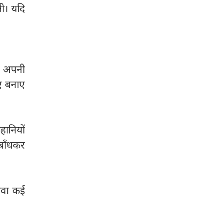
ती। यदि
ी अपनी
िए बनाए
ानियों
 बाँधकर
ावा कई