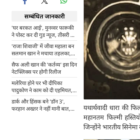
सम्बंधित जानकारी
'घर बरकत आई', मुनव्वर फारूकी
ने पोस्ट कर दी गुड न्यूज, तीसरी बार
बने पिता
'राजा शिवाजी' में जीवा महाला बन
सलमान खान ने मचाया तहलका,
रितेश देशमुख से खुद मांगा था रोल
सैफ अली खान की 'कर्तव्य' इस दिन
नेटफ्लिक्स पर होगी रिलीज
मलेरिया होने पर भी दीपिका
पादुकोण ने काम को दी एहमियत,
लारा दत्ता ने बताया 'हाउसफुल' की
डार्क और हिंसक बने 'डॉन 3',
शूटिंग का किस्सा
यथार्थवादी धारा की फिल
फरहान अख्तर ने नहीं मानी बात,
रणवीर सिंह के फिल्म से बाहर होने
महानतम फिल्मी हस्तियों 
की वजह आई सामने!
जिन्होंने भारतीय सिनेम