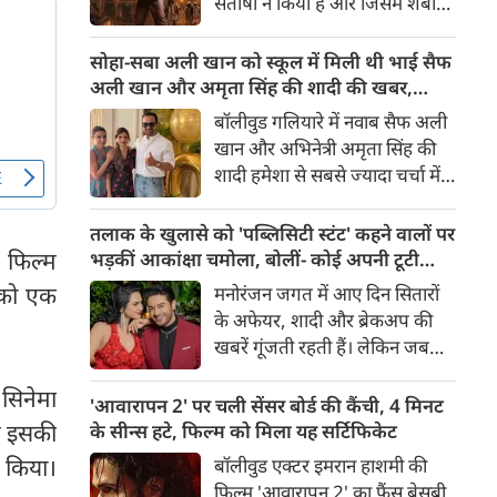
संतोषी ने किया है और जिसमें शबाना
सबसे अंधेरे अध्याय की झलक देता
आज़मी, सनी देओल और प्रीति जी
है।
जिंटा मुख्य भूमिकाओं में हैं, 14
सोहा-सबा अली खान को स्कूल में मिली थी भाई सैफ
अगस्त 2026 को दुनियाभर के
अली खान और अमृता सिंह की शादी की खबर,
सिनेमाघरों में रिलीज़ होगी। हाल ही में
बताया चौंकाने वाला किस्सा
बॉलीवुड गलियारे में नवाब सैफ अली
रिलीज हुए फिल्म के ट्रेलर ने भारत के
खान और अभिनेत्री अमृता सिंह की
बंटवारे के दर्दनाक इतिहास की दमदार
शादी हमेशा से सबसे ज्यादा चर्चा में
झलक दिखाकर दर्शकों के बीच
रहने वाले विषयों में से एक रही है।
फिल्म को लेकर उत्साह और भी बढ़ा
साल 1991 में हुई इस शादी को
तलाक के खुलासे को 'पब्लिसिटी स्टंट' कहने वालों पर
दिया है।
लेकर आज भी कई ऐसे राज़ हैं,
 फिल्म
भड़कीं आकांक्षा चमोला, बोलीं- कोई अपनी टूटी
जिनसे पर्दा उठना बाकी है। हाल ही में
शादी का तमाशा नहीं बनाता
 को एक
मनोरंजन जगत में आए दिन सितारों
सैफ अली खान की बहनों—अभिनेत्री
के अफेयर, शादी और ब्रेकअप की
सोहा अली खान और सबा अली खान
खबरें गूंजती रहती हैं। लेकिन जब
ने इस शादी से जुड़ा एक बेहद
छोटे पर्दे के किसी बेहद पसंदीदा और
दिलचस्प और चौंकाने वाला किस्सा
 सिनेमा
पॉपुलर कपल्स के अलग होने की
'आवारापन 2' पर चली सेंसर बोर्ड की कैंची, 4 मिनट
साझा किया है।
खबर आती है, तो फैंस का दिल टूट
र इसकी
के सीन्स हटे, फिल्म को मिला यह सर्टिफिकेट
जाता है। टीवी इंडस्ट्री के मशहूर और
न किया।
बॉलीवुड एक्टर इमरान हाशमी की
टैलेंटेड एक्टर गौरव खन्ना और उनकी
फिल्म 'आवारापन 2' का फैंस बेसब्री