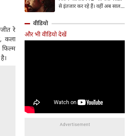
पत्नी व एक्ट्रेस आकांक्षा चमोला इन
से इंतजार कर रहे हैं। वहीं अब साल
दिनों अपने रिश्ते को लेकर जबरदस्त
2007 में आई कल्ट-क्लासिक थ्रिलर
चर्चा में हैं।
'आवारापन' के बहुप्रतीक्षित सीक्वल
वीडियो
'आवारापन 2' को सेंट्रल बोर्ड ऑफ
जीत रे
और भी वीडियो देखें
फिल्म सर्टिफिकेशन (CBFC) से हरी
त, कला
झंडी मिल गई है।
 फिल्म
है।