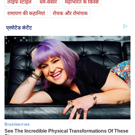
लाइफ स्‍टाइल
धर्म-संसार
महाभारत के किस्से
रामायण की कहानियां
रोचक और रोमांचक