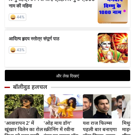
बॉलीवुड हलचल
'आवारापन 2' में
'ओह माय डॉग'
यश राज फिल्म्स
मिथुन च
खूंखार विलेन का रोल
स्क्रीनिंग में रवीना
पहली बार बनाएगा
माइनर 