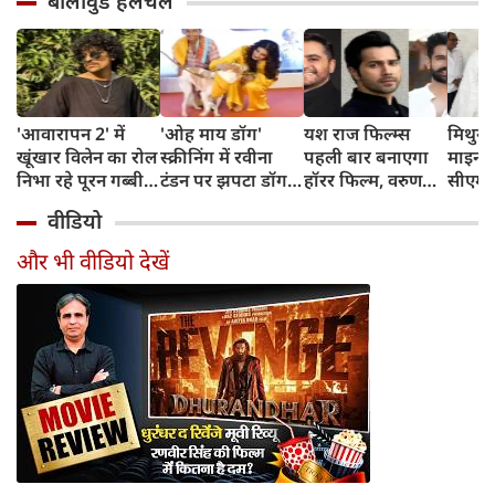
बॉलीवुड हलचल
'आवारापन 2' में
'ओह माय डॉग'
यश राज फिल्म्स
मिथुन च
खूंखार विलेन का रोल
स्क्रीनिंग में रवीना
पहली बार बनाएगा
माइनर 
निभा रहे पूरन गब्बी
टंडन पर झपटा डॉग,
हॉरर फिल्म, वरुण
सीएम शु
का इस फेमस एक्ट्रेस
डरने के बजाय एक्ट्रेस
धवन निभाएंगे लीड
अधिका
वीडियो
संग है खास रिश्ता
ने ऐसे दिखाई
रोल
पहुंचे
दरियादिली
और भी वीडियो देखें