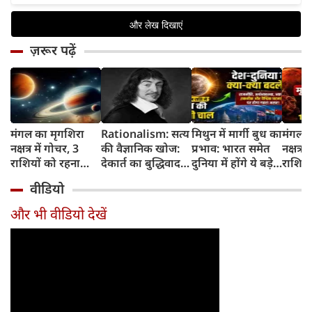
ज़रूर पढ़ें
मंगल का मृगशिरा
Rationalism: सत्य
मिथुन में मार्गी बुध का
मंगल क
नक्षत्र में गोचर, 3
की वैज्ञानिक खोज:
प्रभाव: भारत समेत
नक्षत्र म
राशियों को रहना
देकार्त का बुद्धिवाद
दुनिया में होंगे ये बड़े
राशियो
होगा 12 अगस्त तक
और आधुनिक दर्शन
बदलाव
चमकेग
वीडियो
सावधान
का जन्म
किसे र
सावधा
और भी वीडियो देखें