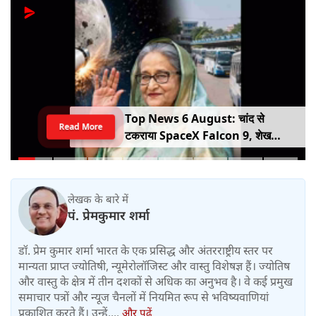
Top News 6 August: चांद से
Read More
टकराया SpaceX Falcon 9, शेख
हसीना की घर वापसी का ऐलान, MP में बस
किराया बढ़ा
लेखक के बारे में
पं. प्रेमकुमार शर्मा
डॉ. प्रेम कुमार शर्मा भारत के एक प्रसिद्ध और अंतरराष्ट्रीय स्तर पर
मान्यता प्राप्त ज्योतिषी, न्यूमेरोलॉजिस्ट और वास्तु विशेषज्ञ हैं। ज्योतिष
और वास्तु के क्षेत्र में तीन दशकों से अधिक का अनुभव है। वे कई प्रमुख
समाचार पत्रों और न्यूज चैनलों में नियमित रूप से भविष्यवाणियां
प्रकाशित करते हैं। उन्हें....
और पढ़ें