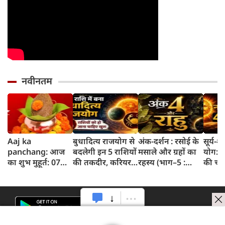
नवीनतम
Aaj ka
बुधादित्य राजयोग से
अंक-दर्शन : रसोई के
सूर्य-
panchang: आज
बदलेगी इन 5 राशियों
मसाले और ग्रहों का
योग: इ
का शुभ मुहूर्त: 07
की तकदीर, करियर
रहस्य (भाग–5 :
की चम
अगस्‍त 2026:
और कारोबार में मिल
तेजपत्ता)
सफलता 
शुक्रवार का पंचांग
सकती है बड़ी
रास्ते
और शुभ समय
सफलता