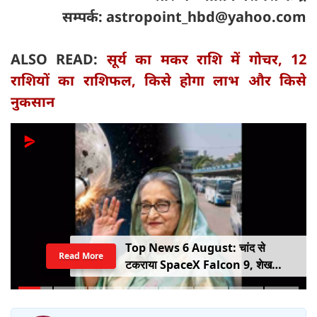
सम्पर्क:
astropoint_hbd@yahoo.com
ALSO READ:
सूर्य का मकर राशि में गोचर, 12
राशियों का राशिफल, किसे होगा लाभ और किसे
नुकसान
Top News 6 August: चांद से
Read More
टकराया SpaceX Falcon 9, शेख
हसीना की घर वापसी का ऐलान, MP में बस
किराया बढ़ा