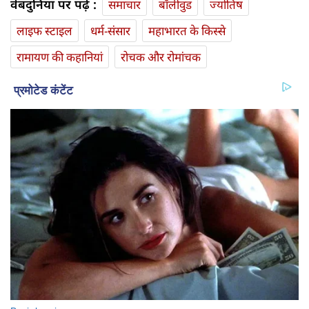
वेबदुनिया पर पढ़ें :
समाचार
बॉलीवुड
ज्योतिष
लाइफ स्‍टाइल
धर्म-संसार
महाभारत के किस्से
रामायण की कहानियां
रोचक और रोमांचक