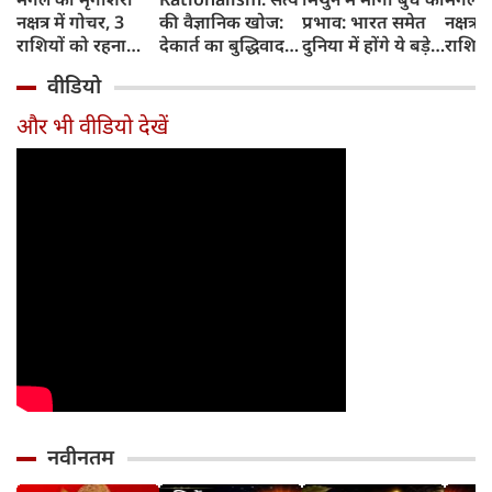
नक्षत्र में गोचर, 3
की वैज्ञानिक खोज:
प्रभाव: भारत समेत
नक्षत्र म
राशियों को रहना
देकार्त का बुद्धिवाद
दुनिया में होंगे ये बड़े
राशियो
होगा 12 अगस्त तक
और आधुनिक दर्शन
बदलाव
चमकेग
वीडियो
सावधान
का जन्म
किसे र
सावधा
और भी वीडियो देखें
नवीनतम