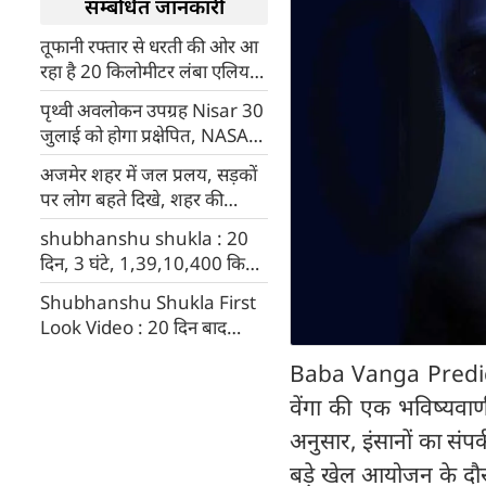
सम्बंधित जानकारी
तूफानी रफ्तार से धरती की ओर आ
रहा है 20 किलोमीटर लंबा एलियन
स्पेसशिप
पृथ्वी अवलोकन उपग्रह Nisar 30
जुलाई को होगा प्रक्षेपित, NASA
और ISRO का है संयुक्त अभियान
अजमेर शहर में जल प्रलय, सड़कों
पर लोग बहते दिखे, शहर की
गलियां नदी बन गई
shubhanshu shukla : 20
दिन, 3 घंटे, 1,39,10,400 किमी
का सफर, शुभांशु शुक्ला के
Shubhanshu Shukla First
Axiom 4 Mission मिशन से
Look Video : 20 दिन बाद
भारत का कैसे फायदा, 10 खास
अंतरिक्ष से शुभांशु शुक्ला की
बातें
Baba Vanga Predictio
वापसी, PM मोदी ने कहा- गगनयान
की दिशा में मील का पत्थर
वेंगा की एक भविष्यवा
अनुसार, इंसानों का सं
बड़े खेल आयोजन के दौरा