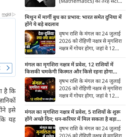
(Mathematics) की तरह सटीक,
अकाट्य और संदेह से परे बनाया
जाए। वे एक ऐसा सार्वभौमिक सत्य
मिथुन में मार्गी बुध का प्रभाव: भारत समेत दुनिया में
खोजना चाहते थे, जिस पर कोई भी
होंगे ये बड़े बदलाव
प्रश्नचिह्न न लगा सके। इसी विचार ने
वृषभ राशि के मंगल का 24 जुलाई
बुद्धिवाद (Rationalism) की नींव
2026 को रोहिणी नक्षत्र से मृगशिरा
रखी। आइए, देकार्त के इस अद्भुत
नक्षत्र में गोचर होगा, जहां वे 12
दार्शनिक चिंतन के 4 प्रमुख स्तंभों को
अगस्त तक रहेंगे। ज्योतिष की दुनिया
गहराई से समझते हैं।
में एक बड़ा हलचल भरा मोड़ आ चुका
मंगल का मृगशिरा नक्षत्र में प्रवेश, 12 राशियों में
है- बुध ग्रह अपनी ही प्रिय राशि मिथुन
किसकी चमकेगी किस्मत और किसे रहना होगा
में सीधे (मार्गी) चलने लगे हैं। अब जब
सावधान?
वृषभ राशि के मंगल का 24 जुलाई
बुद्धि और संवाद का कारक ग्रह सीधी
2026 को रोहिणी नक्षत्र से मृगशिरा
या है कि
चाल चलेगा, तो जाहिर है आपकी
नक्षत्र में गोचर होगा, जहां वे 12
सोच, बातचीत और फैसलों की रफ्तार
ञानिकों
अगस्त तक रहेंगे। मंगल के इस नक्षत्र
भी बदल जाएगी।
ंने इसे
परिवर्तन के चलते मेष से लेकर मीन
मंगल का मृगशिरा नक्षत्र में प्रवेश, 5 राशियों के शुरू
तक किन राशियों के लिए शुभ और
 कि यह
होंगे अच्छे दिन; धन-करियर में मिल सकता है बड़ा
किनके लिए है अशुभ। ज्योतिष शास्त्र
लाभ
वृषभ राशि के मंगल का 24 जुलाई
में मंगल को ऊर्जा, साहस, पराक्रम
2026 को रोहिणी नक्षत्र से मृगशिरा