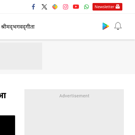
Newsletter
श्रीमद्‍भगवद्‍गीता
 आ