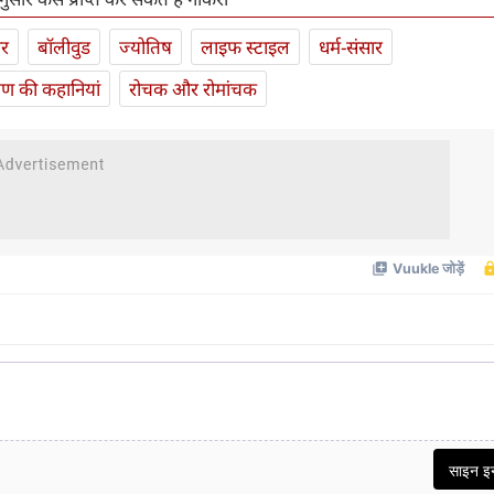
ार
बॉलीवुड
ज्योतिष
लाइफ स्‍टाइल
धर्म-संसार
यण की कहानियां
रोचक और रोमांचक