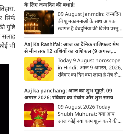
राशिफल आपकी योजना बनाने में
के लिए जन्मदिन की बधाई!
इतिहास,
मददगार साबित होगा। जानिए मेष से
09 August Janmdin: जन्मदिन
र सिर्फ
मीन तक सभी 12 राशियों के लिए
की शुभकामनाओं के साथ आपका
यह सप्ताह कैसा रहने वाला है...
 पुष्टि
स्वागत है वेबदुनिया की विशेष प्रस्तुति
में। यह कॉलम नियमित रूप से उन
की सलाह
पाठकों के व्यक्तित्व और भविष्य के
Aaj Ka Rashifal: आज का दैनिक राशिफल: मेष
 कोई भी
बारे में जानकारी देगा जिनका उस
से मीन तक 12 राशियों का राशिफल (9 अगस्‍त,
दिनांक को जन्मदिन होगा। पेश है
2026)
Today 9 August horoscope
दिनांक 9 को जन्मे व्यक्तियों के बारे
in Hindi : आज 9 अगस्‍त, 2026,
में जानकारी :
रविवार का दिन क्या लाया है मेष से
लेकर मीन राशि के लिए, यहां जानें
डेली होरोस्कोप के अनुसार वेबदुनिया
Aaj ka panchang: आज का शुभ मुहूर्त: 09
पर दैनिक राशिफल के बारे में एकदम
अगस्‍त 2026: रविवार का पंचांग और शुभ समय
सटीक जानकारी...
09 August 2026 Today
Shubh Muhurat: क्या आप
आज कोई नया काम शुरू करने की
सोच रहे हैं? या कोई महत्वपूर्ण निर्णय