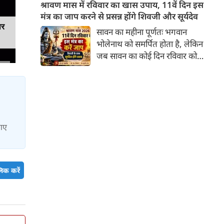
लेने वाले हैं? ज्योतिष और पंचांग के
श्रावण मास में रविवार का खास उपाय, 11वें दिन इस
अनुसार, किसी भी शुभ कार्य को सही
मंत्र का जाप करने से प्रसन्न होंगे शिवजी और सूर्यदेव
मुहूर्त में करने से सफलता की
ार
सावन का महीना पूर्णतः भगवान
संभावना बढ़ जाती है। 'वेबदुनिया'
भोलेनाथ को समर्पित होता है, लेकिन
आपके लिए लेकर आया है 09
जब सावन का कोई दिन रविवार को
अगस्‍त, 2026 का विशेष पंचांग और
पड़ता है, तो इसका आध्यात्मिक
शुभ-अशुभ मुहूर्त।
महत्व दोगुना हो जाता है। ज्योतिष
और शास्त्रों में सूर्यदेव को भगवान
शिव का ही प्रत्यक्ष स्वरूप (शिव-सूर्य)
माना गया है। सावन के 11वें दिन
 गए
(रविवार) को शिवजी की उपासना के
साथ-साथ सूर्यदेव की पूजा करने से
व्यक्ति को आरोग्य, मान-सम्मान, पद-
प्रतिष्ठा और तेज की प्राप्ति होती है।
िक करें