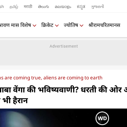
sh
தமிழ்
मराठी
తెలుగు
മലയാളം
ಕನ್ನಡ
ગુજરાતી
श्रावण मास विशेष
क्रिकेट
ज्योतिष
श्रीरामचरितमानस
s are coming true, aliens are coming to earth
 बाबा वेंगा की भविष्यवाणी? धरती की ओर
 भी हैरान