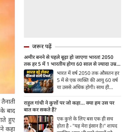
जरूर पढ़ें
अमीर बनने से पहले बूढ़ा हो जाएगा भारत! 2050
तक हर 5 में 1 भारतीय होगा 60 साल से ज्यादा उम्र
का
भारत में वर्ष 2050 तक औसतन हर
5 में से एक व्यक्ति की आयु 60 वर्ष
या उससे अधिक होगी। साथ ही
लगभग 10 में से 7 बुजुर्ग ग्रामीण
ी तैनाती
भारत में रहेंगे। ‘ट्रांसफॉर्म रूरल
राहुल गांधी ने कुत्तों पर जो कहा... क्या हम उस पर
इंडिया’ (टीआरआई) की रिचर्स के
बात कर सकते हैं?
 के बाद
अनुसार भारत विकसित देशों के
एक कुत्ते के लिए बस एक ही सच
ाते हुए
विपरीत समृद्ध बनने से पहले ही वृद्ध
होता है - "यह मेरा इंसान है।" शायद
ंने कहा
होती आबादी वाले देश की श्रेणी में