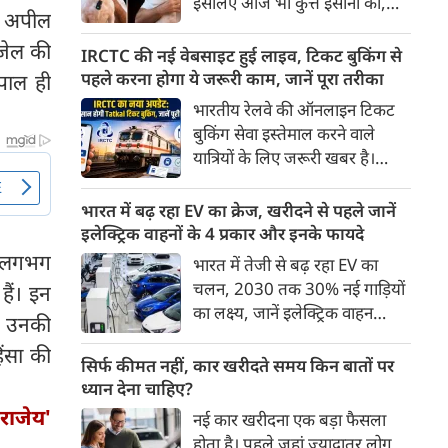
इसलिए आज भी कुत्ते इंसानों को,
पहुंच रहा है।
ी अपील
इंसानों से बेहतर समझते हैं। जब हम
 जेल की
भू-राजनीति से लेकर कृत्रिम
IRCTC की नई वेबसाइट हुई लाइव, टिकट बुकिंग से
बुद्धिमत्ता, जलवायु परिवर्तन से लेकर
पहले करना होगा ये जरूरी काम, जानें पूरा तरीका
पाल ही
क्रिकेट तक हर विषय पर बहस कर
भारतीय रेलवे की ऑनलाइन टिकट
सकते हैं, तो उस जीव पर भी एक
बुकिंग सेवा इस्तेमाल करने वाले
गंभीर चर्चा बनती है जिसने किसी भी
यात्रियों के लिए जरूरी खबर है।
सभ्यता से पहले इंसान का साथ चुना
IRCTC ने अपनी नई टिकट बुकिंग
था। दुर्भाग्य यह है कि आज कुत्तों के
वेबसाइट का बीटा वर्जन लॉन्च कर
भारत में बढ़ रहा EV का क्रेज, खरीदने से पहले जानें
बारे में हमारी राय पशु-चिकित्सकों,
दिया है। करीब 24 साल पुराने
इलेक्ट्रिक वाहनों के 4 प्रकार और इनके फायदे
व्यवहार वैज्ञानिकों या विशेषज्ञों से
इंटरफेस के बाद वेबसाइट को नए
तो लगभग
भारत में तेजी से बढ़ रहा EV का
कम... और व्हाट्सऐप यूनिवर्सिटी से
डिजाइन और कई नए फीचर्स के साथ
चलन, 2030 तक 30% नई गाड़ियों
हैं। इन
ज़्यादा बनती है।
अपडेट किया गया है।
का लक्ष्य, जानें इलेक्ट्रिक वाहन
र उनकी
कितने प्रकार के होते हैं और क्या है
िंसा की
200 अरब रुपए का मौका
सिर्फ कीमत नहीं, कार खरीदते समय किन बातों पर
ध्यान देना चाहिए?
पराजेय'
नई कार खरीदना एक बड़ा फैसला
होता है। पहले जहां ज़्यादातर लोग