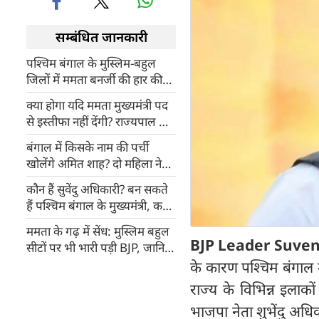
सम्बंधित जानकारी
पश्चिम बंगाल के मुस्लिम-बहुल
जिलों में ममता बनर्जी की हार की
कहानी, आंकड़ों की जुबानी
क्या होगा यदि ममता मुख्‍यमंत्री पद
से इस्तीफा नहीं देंगी? राज्यपाल के
पास हैं ये खास अधिकार
बंगाल में किसके नाम की पर्ची
खोलेंगे अमित शाह? दो महिला नेता
भी मुख्‍यमंत्री पद की दौड़ में
कौन हैं सुवेंदु अधिकारी? बन सकते
हैं पश्चिम बंगाल के मुख्‍यमंत्री, कहा
जाता है बंगाल का योगी
ममता के गढ़ में सेंध: मुस्लिम बहुल
BJP Leader Suven
सीटों पर भी भारी पड़ी BJP, जानिए
कैसे पलटी बाजी?
के कारण पश्चिम बंगाल म
राज्य के विभिन्न इलाक
भाजपा नेता शुभेंदु अधि