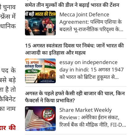
याद करने और उनके बलिदान का
समेत तीन मुल्कों की डील ने बढ़ाई भारत की टेंशन
ो चुनाव
सम्मान करने का दिन है, जिन्होंने हमें
Mecca Joint Defence
रेंस में
यह आजादी दी। इस दिन को सार्थक
Agreement: पश्चिम एशिया के
ैधानिक
बनाने के लिए हमें कुछ खास कार्य
बदलते भू-राजनीतिक परिदृश्य के
जरूर करने चाहिए, जिससे हमारे
बीच तुर्की, पाकिस्तान और सऊदी
अंदर राष्ट्रभक्ति की भावना और भी
अरब ने एक ऐतिहासिक और
15 अगस्त स्वतंत्रता दिवस पर निबंध: जानें भारत की
गहरी हो सके।
रणनीतिक 'मक्का संयुक्त रक्षा
आजादी का इतिहास और महत्व
समझौते' (Mecca Joint
essay on independence
Defence Agreement) पर
ी पद के
day in hindi: 15 अगस्त 1947
हस्ताक्षर किए हैं।
को भारत को ब्रिटिश हुकूमत से
से बड़े
आजादी मिली थी। यह ऐतिहासिक
ा है तो
दिन जहाँ स्वतंत्रता का उल्लास लेकर
अगस्त के पहले हफ्ते कैसी रही बाजार की चाल, किन
कैबिनेट
आया, वहीं देशवासियों को विभाजन
फैक्टर्स ने किया प्रभावित?
के गहरे जख्म और दर्द का भी सामना
 का नाम
Share Market Weekly
करना पड़ा। इस दर्द के बावजूद,
Review : अमेरिका ईरान संकट,
भारतीयों ने अपने अतीत को भुलाकर
रिजर्व बैंक की मौद्रिक नीति, FII-DII
हार की
एक नए भारत के निर्माण का संकल्प
गतिविधियां, वैश्विक बाजारों के संकेत
लिया और वैश्विक पटल पर देश की