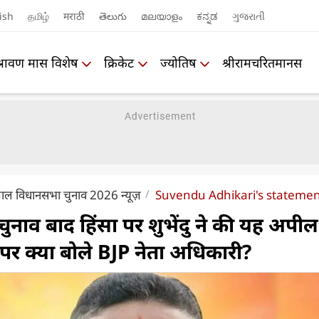
ish
தமிழ்
मराठी
తెలుగు
മലയാളം
ಕನ್ನಡ
ગુજરાતી
श्रावण मास विशेष
क्रिकेट
ज्योतिष
श्रीरामचरितमानस
गाल विधानसभा चुनाव 2026 न्यूज़
Suvendu Adhikari's statement
 चुनाव बाद हिंसा पर शुभेंदु ने की यह अपील
 पर क्‍या बोले BJP नेता अधिकारी?