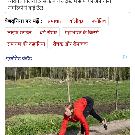
कारगिल विजय दिवस के बीच लद्दाख में सीमा पर अब चीनी
नागरिकों ने गाड़े टेंट!
वेबदुनिया पर पढ़ें :
समाचार
बॉलीवुड
ज्योतिष
लाइफ स्‍टाइल
धर्म-संसार
महाभारत के किस्से
रामायण की कहानियां
रोचक और रोमांचक