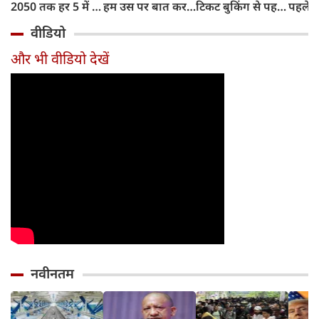
2050 तक हर 5 में 1
हम उस पर बात कर
टिकट बुकिंग से पहले
पहले जा
भारतीय होगा 60
सकते हैं?
करना होगा ये जरूरी
वाहनों 
वीडियो
साल से ज्यादा उम्र का
काम, जानें पूरा
और इन
तरीका
और भी वीडियो देखें
नवीनतम