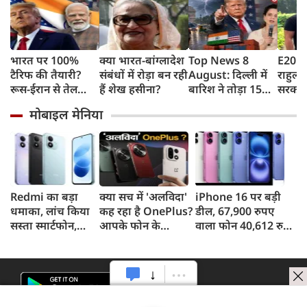
भारत पर 100%
क्या भारत-बांग्लादेश
Top News 8
E20 पे
टैरिफ की तैयारी?
संबंधों में रोड़ा बन रही
August: दिल्ली में
राहुल गा
रूस-ईरान से तेल
हैं शेख हसीना?
बारिश ने तोड़ा 15
सरकार 
खरीद पर अमेरिका
साल का रिकॉर्ड,
कहा- बह
मोबाइल मेनिया
का बड़ा वार, सीनेट में
भारत पर 100%
लोगों क
बिल पास
टैरिफ का खतरा;
रहीं ख
Gen Z पर कंगना का
बताया
यू-टर्न
पटकथ
Redmi का बड़ा
क्या सच में 'अलविदा'
iPhone 16 पर बड़ी
धमाका, लांच किया
कह रहा है OnePlus?
डील, 67,900 रुपए
सस्ता स्मार्टफोन,
आपके फोन के
वाला फोन 40,612 रुपए
8,000mAh बैटरी
अपडेट्स और वारंटी पर
में खरीदने का मौका, ऐसे
और 50MP कैमरा
आया बड़ा अपडेट
मिलेगा डिस्काउंट