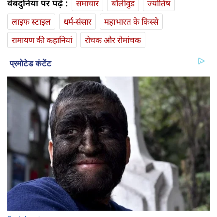
वेबदुनिया पर पढ़ें :
समाचार
बॉलीवुड
ज्योतिष
लाइफ स्‍टाइल
धर्म-संसार
महाभारत के किस्से
रामायण की कहानियां
रोचक और रोमांचक