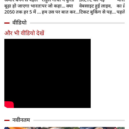
बूढ़ा हो जाएगा भारत!
पर जो कहा... क्या
वेबसाइट हुई लाइव,
का क्रे
2050 तक हर 5 में 1
हम उस पर बात कर
टिकट बुकिंग से पहले
पहले जा
भारतीय होगा 60
सकते हैं?
करना होगा ये जरूरी
वाहनों 
वीडियो
साल से ज्यादा उम्र का
काम, जानें पूरा
और इन
तरीका
और भी वीडियो देखें
नवीनतम