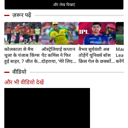
ज़रूर पढ़ें
कोलकाता से मैच
ऑस्ट्रेलियाई कप्तान
वैभव सूर्यवंशी अब
Madh
धुला के पंजाब किंग्स
पैट कमिंस ने फिर
तोड़ेंगें यूनिवर्स बॉस
Leagu
हुई बाहर, 7 जीत के
दोहराया, 'मेरे लिए
क्रिस गेल के छक्कों
करेंगे
बाद 6 हार
देश पहले IPL बाद में'
का रिकॉर्ड
शामिल 
वीडियो
टीम में
और भी वीडियो देखें