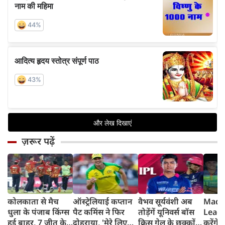
ज़रूर पढ़ें
कोलकाता से मैच
ऑस्ट्रेलियाई कप्तान
वैभव सूर्यवंशी अब
Madh
धुला के पंजाब किंग्स
पैट कमिंस ने फिर
तोड़ेंगें यूनिवर्स बॉस
Leagu
हुई बाहर, 7 जीत के
दोहराया, 'मेरे लिए
क्रिस गेल के छक्कों
करेंगे