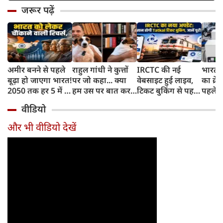
जरूर पढ़ें
अमीर बनने से पहले
राहुल गांधी ने कुत्तों
IRCTC की नई
भारत म
बूढ़ा हो जाएगा भारत!
पर जो कहा... क्या
वेबसाइट हुई लाइव,
का क्रे
2050 तक हर 5 में 1
हम उस पर बात कर
टिकट बुकिंग से पहले
पहले जा
भारतीय होगा 60
सकते हैं?
करना होगा ये जरूरी
वाहनों 
वीडियो
साल से ज्यादा उम्र का
काम, जानें पूरा
और इन
तरीका
और भी वीडियो देखें