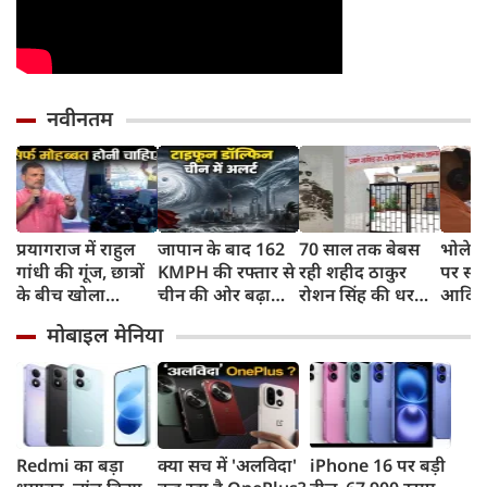
नवीनतम
प्रयागराज में राहुल
जापान के बाद 162
70 साल तक बेबस
भोलेना
गांधी की गूंज, छात्रों
KMPH की रफ्तार से
रही शहीद ठाकुर
पर सी
के बीच खोला
चीन की ओर बढ़ा
रोशन सिंह की धरती,
आदित्य
रोजगार के '5 बंद
टाइफून डॉल्फिन, चीन
फिर CM योगी ने
पुष्पवर्
मोबाइल मेनिया
दरवाजों' का सच
में अलर्ट, बंदरगाह,
मिटा दिया तीन
स्कूल बंद, उड़ानें रद्द
पीढ़ियों का दर्द
Redmi का बड़ा
क्या सच में 'अलविदा'
iPhone 16 पर बड़ी