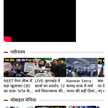
नवीनतम
NEET पेपर लीक में
LIVE: झारखंड में
Kanwar Yatra :
क्या अ
बड़ा खुलासा! CBI
छात्रों का प्रदर्शन, 12
कांवड़ यात्रा में नमो
पर देना
का दावा- NTA के
बजे विधानसभा की
भारत की बढ़ी डिमांड,
नए कान
अधिकारियों ने ही
ओर करेंगे मार्च
गाजियाबाद समेत
जानिए 
मोबाइल मेनिया
लीक किए थे प्रश्नपत्र
कई स्टेशनों पर 50%
शुल्क 
तक बढ़ी यात्रियों की