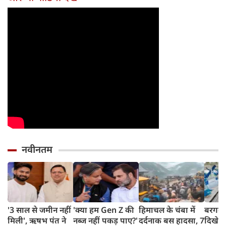
नवीनतम
'3 साल से जमीन नहीं
'क्या हम Gen Z की
हिमाचल के चंबा में
बरगद क
मिली', ऋषभ पंत ने
नब्ज नहीं पकड़ पाए?'
दर्दनाक बस हादसा, 7
दिखेगी