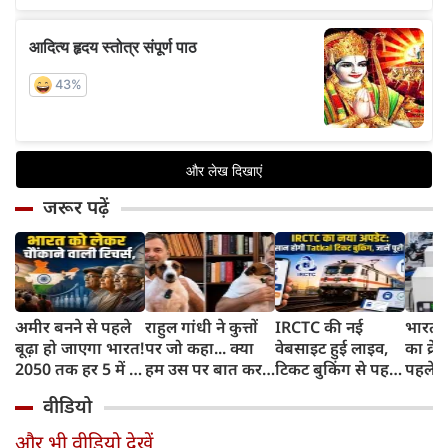
जरूर पढ़ें
अमीर बनने से पहले
राहुल गांधी ने कुत्तों
IRCTC की नई
भारत म
बूढ़ा हो जाएगा भारत!
पर जो कहा... क्या
वेबसाइट हुई लाइव,
का क्रे
2050 तक हर 5 में 1
हम उस पर बात कर
टिकट बुकिंग से पहले
पहले जा
भारतीय होगा 60
सकते हैं?
करना होगा ये जरूरी
वाहनों 
वीडियो
साल से ज्यादा उम्र का
काम, जानें पूरा
और इन
तरीका
और भी वीडियो देखें