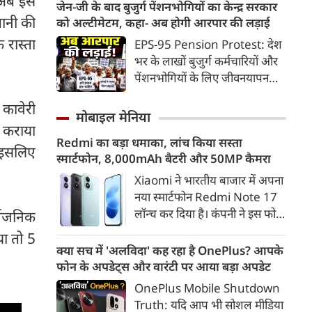
 अब इसे
भू-राजनीति से लेकर कृत्रिम
जेन-जी के बाद बुजुर्ग पेंशनभोगियों का केन्द्र सरकार
निलंबित कर दिया। इससे पहले सीएम
बुद्धिमत्ता, जलवायु परिवर्तन से लेकर
पानी की
को अल्टीमेटम, कहा- अब होगी आरपार की लड़ाई
डॉ. मोहन ने छिंदवाड़ा कलेक्टर
क्रिकेट तक हर विषय पर बहस कर
 रास्ता
EPS-95 Pension Protest: देश
कार्यालय स्थित लोक सेवा केंद्र का
सकते हैं, तो उस जीव पर भी एक
भर के लाखों बुजुर्ग कर्मचारियों और
निरीक्षण कर व्यवस्थाओं का जायजा
गंभीर चर्चा बनती है जिसने किसी भी
पेंशनभोगियों के लिए जीवनयापन
लिया। उन्होंने कलेक्ट्रेट कार्यालय में
सभ्यता से पहले इंसान का साथ चुना
करना लगातार मुश्किल होता जा रहा
उद्यमियों-जनप्रतिनिधियों और
था। दुर्भाग्य यह है कि आज कुत्तों के
े कावेरी
है। एम्प्लॉइज पेंशन स्कीम (EPS-95)
नागरिकों से संवाद कर क्षेत्र के
मोबाइल मेनिया
बारे में हमारी राय पशु-चिकित्सकों,
के तहत मिलने वाली बेहद कम पेंशन
ध कराया
विकास, औद्योगिक संभावनाओं एवं
व्यवहार वैज्ञानिकों या विशेषज्ञों से
Redmi का बड़ा धमाका, लांच किया सस्ता
से नाराज देश के सेवानिवृत्त कर्मचारी
प्रगति के विषयों पर विस्तृत चर्चा की।
। इसलिए
कम... और व्हाट्सऐप यूनिवर्सिटी से
स्मार्टफोन, 8,000mAh बैटरी और 50MP कैमरा
अब आर-पार की लड़ाई के मूड में हैं।
उन्होंने जनता की समस्याओं का तुरंत
ज़्यादा बनती है।
निराकरण भी किया।
Xiaomi ने भारतीय बाजार में अपना
नया स्मार्टफोन Redmi Note 17
लॉन्च कर दिया है। कंपनी ने इस फोन
र्वजनिक
को TrueColour AMOLED
या तो 5
डिस्प्ले, 8,000mAh की बड़ी बैटरी
क्या सच में 'अलविदा' कह रहा है OnePlus? आपके
और Qualcomm Snapdragon
फोन के अपडेट्स और वारंटी पर आया बड़ा अपडेट
चिपसेट के साथ पेश किया है। फोन में
OnePlus Mobile Shutdown
50MP का मेन कैमरा दिया गया है।
Truth: यदि आप भी सोशल मीडिया