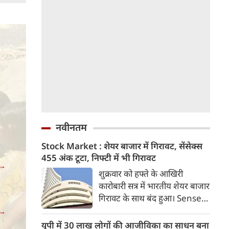
नवीनतम
Stock Market : शेयर बाजार में गिरावट, सेंसेक्स
455 अंक टूटा, निफ्टी में भी गिरावट
शुक्रवार को हफ्ते के आखिरी
कारोबारी सत्र में भारतीय शेयर बाजार
गिरावट के साथ बंद हुआ। Sensex
455.59 अंक यानी 0.58 फीसदी
गिरकर 78,499.17 के स्तर पर बंद
यूपी में 30 लाख लोगों की आजीविका का साधन बना