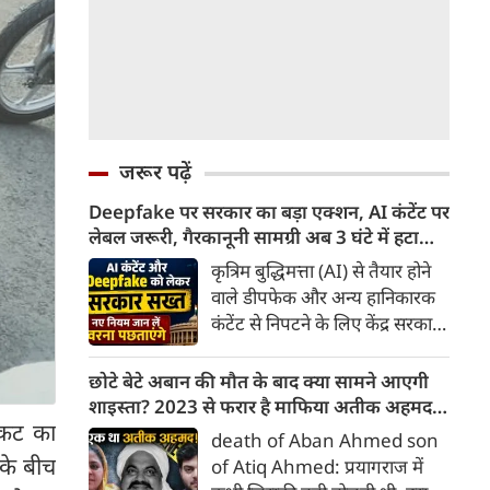
जरूर पढ़ें
Deepfake पर सरकार का बड़ा एक्शन, AI कंटेंट पर
लेबल जरूरी, गैरकानूनी सामग्री अब 3 घंटे में हटानी
होगी, नए नियम जान लें वरना पछताएंगे
कृत्रिम बुद्धिमत्ता (AI) से तैयार होने
वाले डीपफेक और अन्य हानिकारक
कंटेंट से निपटने के लिए केंद्र सरकार
ने नियामक व्यवस्था को और सख्त
किया है। सरकार ने AI से तैयार कंटेंट
छोटे बेटे अबान की मौत के बाद क्या सामने आएगी
पर स्पष्ट लेबल और पहचान योग्य
शाइस्ता? 2023 से फरार है माफिया अतीक अहमद
मेटाडेटा उपलब्ध कराना अनिवार्य
ंकट का
की पत्नी
death of Aban Ahmed son
किया है। साथ ही, सरकारी या
 के बीच
of Atiq Ahmed: प्रयागराज में
न्यायालय के आदेश के आधार पर