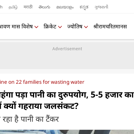
sh
தமிழ்
मराठी
తెలుగు
മലയാളം
ಕನ್ನಡ
ગુજરાતી
श्रावण मास विशेष
क्रिकेट
ज्योतिष
श्रीरामचरितमानस
fine on 22 families for wasting water
महंगा पड़ा पानी का दुरुपयोग, 5-5 हजार का
ु में क्यों गहराया जलसंकट?
रहा है पानी का टैंकर