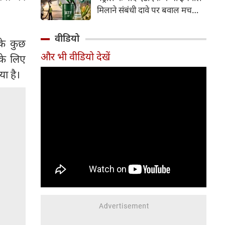
इसके अलावा Redmi Note 17 में
मिलाने संबंधी दावे पर बवाल मच
Corning Gorilla Glass 7i
गया। मोदी सरकार में मंत्री राम मोहन
प्रोटेक्शन, IP65 रेटिंग और मजबूत
नायडू किंजरापु ने इसका खंडन करते
वीडियो
चेसिस जैसे फीचर्स मिलते हैं।
के कुछ
हुए कहा कि सरकार की एटीएफ में
और भी वीडियो देखें
 के लिए
इथेनॉल मिलाने की कोई योजना नहीं
है।
ा है।