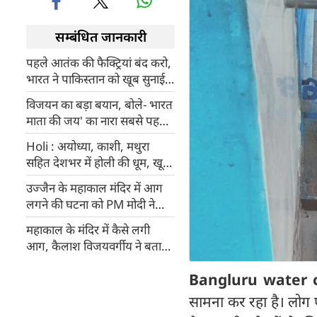
सम्बंधित जानकारी
पहले आतंक की फैक्ट्रियां बंद करो,
भारत ने पाकिस्तान को खूब सुनाई
खरी-खरी
विजयन का बड़ा बयान, बोले- भारत
माता की जय' का नारा सबसे पहले
एक मुस्लिम ने दिया, क्या संघ
Holi : अयोध्या, काशी, मथुरा
परिवार इसे त्याग देगा
सहित देशभर में होली की धूम, खूब
उड़े रंग गुलाल
उज्जैन के महाकाल मंदिर में आग
लगने की घटना को PM मोदी ने
बताया दर्दनाक, CM मोहन यादव ने
महाकाल के मंदिर में कैसे लगी
कही यह बात
आग, कैलाश विजयवर्गीय ने बताया
कारण
Bangluru water cr
सामना कर रहा है। लोग 