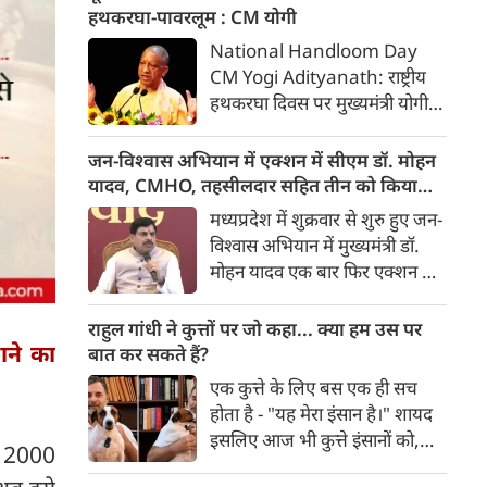
हुआ। वहीं, Nifty 50 में 65.35
हथकरघा-पावरलूम : CM योगी
अंक यानी 0.27 फीसदी की गिरावट
National Handloom Day
रही और यह 24,570.65 के स्तर
CM Yogi Adityanath: राष्ट्रीय
पर बंद हुआ। शुक्रवार को सेंसेक्स
हथकरघा दिवस पर मुख्यमंत्री योगी
438.68 अंक यानी 0.56 फीसदी
आदित्यनाथ ने कारीगरों व बुनकरों के
गिरकर 78,516.08 के स्तर पर
उत्थान के लिए सरकार की प्रतिबद्धता
जन-विश्वास अभियान में एक्शन में सीएम डॉ. मोहन
खुला था। वहीं निफ्टी 97.10 अंक
दोहराई। उन्होंने कहा कि यूपी में
यादव, CMHO, तहसीलदार सहित तीन को किया
यानी 0.39 फीसदी की गिरावट के
हथकरघा और पावरलूम से करीब 30
सस्पेंड
मध्यप्रदेश में शुक्रवार से शुरु हुए जन-
साथ 24,538.90 के स्तर पर खुला।
लाख लोगों की आजीविका जुड़ी है।
विश्वास अभियान में मुख्यमंत्री डॉ.
मोहन यादव एक बार फिर एक्शन मोड
में दिखाई दिए। छिंदवाड़ा में उन्होंने
एक तरफ यहां 'मुख्यमंत्री जन-
राहुल गांधी ने कुत्तों पर जो कहा... क्या हम उस पर
विश्वास अभियान' की शुरुआत की,
जाने का
बात कर सकते हैं?
तो दूसरी तरफ प्रशासनिक कड़ाई का
एक कुत्ते के लिए बस एक ही सच
स्पष्ट संदेश दिया। उन्होंने शिकायतों
होता है - "यह मेरा इंसान है।" शायद
पर सुनवाई करते-करते छिंदवाड़ा के
इसलिए आज भी कुत्ते इंसानों को,
ें 2000
सीएमएचओ डॉ. नरेश गु्न्नाड़े,
इंसानों से बेहतर समझते हैं। जब हम
तहसीलदार और पटवारी को तत्काल