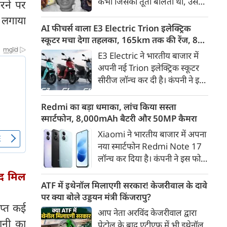
कभी जिसकी तूती बोलती थी, उस
रने पर
गैरकानूनी जानकारी हटाने की
पूर्व सांसद और माफिया अतीक
ा लगाया
समयसीमा 36 घंटे से घटाकर 3 घंटे
अहमद के कुनबे पर कानून और
AI फीचर्स वाला E3 Electric Trion इलेक्ट्रिक
कर दी गई है।
किस्मत की दोहरी मार पड़ रही है।
स्कूटर मचा देगा तहलका, 165km तक की रेंज, 8
जिस झांसी जिले में अप्रैल 2023 में
साल की बैटरी वारंटी, कीमत जानेंगे तो हो जाएंगे
E3 Electric ने भारतीय बाजार में
अतीक के एनकाउंटर में मारे गए बेटे
हैरान
अपनी नई Trion इलेक्ट्रिक स्कूटर
असद की सांसें थमी थीं, उसी झांसी में
सीरीज लॉन्च कर दी है। कंपनी ने इसे
अब उसके छोटे बेटे अबान की भीषण
तीन वेरिएंट C1, C1x और C2 में
सड़क दुर्घटना में जान चली गई है।
पेश किया है। Trion की शुरुआती
Redmi का बड़ा धमाका, लांच किया सस्ता
कीमत 99,999 रुपए (एक्स-शोरूम,
स्मार्टफोन, 8,000mAh बैटरी और 50MP कैमरा
बेंगलुरु) रखी गई है। फिलहाल इसकी
Xiaomi ने भारतीय बाजार में अपना
बुकिंग बेंगलुरु के ग्राहकों के लिए
नया स्मार्टफोन Redmi Note 17
कंपनी की आधिकारिक वेबसाइट के
लॉन्च कर दिया है। कंपनी ने इस फोन
जरिए शुरू की गई है। आने वाले समय
को TrueColour AMOLED
ाद मिल
में इसे दूसरे शहरों में भी उपलब्ध
डिस्प्ले, 8,000mAh की बड़ी बैटरी
ATF में इथेनॉल मिलाएगी सरकार! केजरीवाल के दावे
कराया जाएगा।
और Qualcomm Snapdragon
पर क्या बोले उड्डयन मंत्री किंजरापु?
ाप्त कई
चिपसेट के साथ पेश किया है। फोन में
आप नेता अरविंद केजरीवाल द्वारा
50MP का मेन कैमरा दिया गया है।
ानी का
पेट्रोल के बाद एटीएफ में भी इथेनॉल