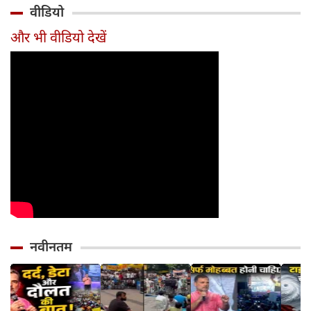
भारतीय होगा 60
सकते हैं?
करना होगा ये जरूरी
वाहनों 
वीडियो
साल से ज्यादा उम्र का
काम, जानें पूरा
और इन
तरीका
और भी वीडियो देखें
नवीनतम