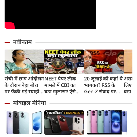
नवीनतम
रांची में छात्र आंदोलन
NEET पेपर लीक
20 जुलाई को कहां थे
असम बा
के दौरान नेहा बोरा
मामले में CBI का
भागवत? RSS के
लिए हे
पर फेंकी गई स्याही,
बड़ा खुलासा! ऐसे
Gen-Z संवाद पर
बड़ा ऐ
बोलीं- आंसू गैस और
चुराए गए थे सवाल,
CJP प्रमुख दीपके का
सरकार 
मोबाइल मेनिया
पेलेट से नहीं डरे, इससे
हैरान करने वाला
हमला, बोले- अब
रुपए 
भी नहीं डरेंगे
तरीका आया सामने
बहुत देर हो गई!