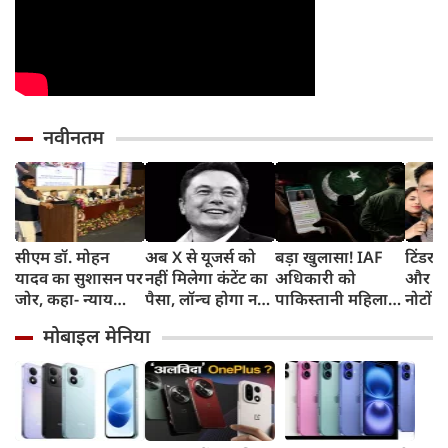
नवीनतम
सीएम डॉ. मोहन
अब X से यूजर्स को
बड़ा खुलासा! IAF
टिंडर प
यादव का सुशासन पर
नहीं मिलेगा कंटेंट का
अधिकारी को
और फिर
जोर, कहा- न्याय
पैसा, लॉन्‍च होगा नया
पाकिस्तानी महिला
नोटों क
सुनिश्चित करने के
प्रोग्राम और ये है नई
एजेंट ने बनाया
सोकर 
मोबाइल मेनिया
लिए प्रतिबद्ध है
शर्त
हनीट्रैफ का शिकार,
का सपन
सरकार
गिरफ्तार
करोड़ 