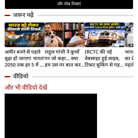
जरूर पढ़ें
अमीर बनने से पहले
राहुल गांधी ने कुत्तों
IRCTC की नई
भारत म
बूढ़ा हो जाएगा भारत!
पर जो कहा... क्या
वेबसाइट हुई लाइव,
का क्रे
2050 तक हर 5 में 1
हम उस पर बात कर
टिकट बुकिंग से पहले
पहले जा
भारतीय होगा 60
सकते हैं?
करना होगा ये जरूरी
वाहनों 
वीडियो
साल से ज्यादा उम्र का
काम, जानें पूरा
और इन
तरीका
और भी वीडियो देखें