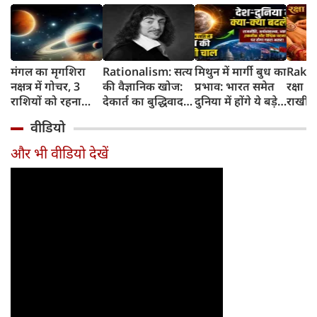
मंगल का मृगशिरा
Rationalism: सत्य
मिथुन में मार्गी बुध का
Rakhi
नक्षत्र में गोचर, 3
की वैज्ञानिक खोज:
प्रभाव: भारत समेत
रक्षा ब
राशियों को रहना
देकार्त का बुद्धिवाद
दुनिया में होंगे ये बड़े
राखी ब
होगा 12 अगस्त तक
और आधुनिक दर्शन
बदलाव
मुहूर्त?
वीडियो
सावधान
का जन्म
और भी वीडियो देखें