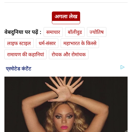
अगला लेख
वेबदुनिया पर पढ़ें :
समाचार
बॉलीवुड
ज्योतिष
लाइफ स्‍टाइल
धर्म-संसार
महाभारत के किस्से
रामायण की कहानियां
रोचक और रोमांचक