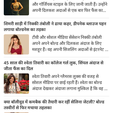
और गॉर्जियस स्टाइल के लिए जानी जाती हैं। उन्होंने
अपनी दिलकश अदाओं से एक बार फिर फैंस का
दिल जीत लिया है। पलक ने एक बेहद यूनीक और
स्टाइलिश गोल्डन कॉर्सेट टॉप में अपनी कुछ तस्वीरें
शिमरी साड़ी में निक्की तंबोली ने ढाया कहर, डीपनेक ब्लाउज पहन
शेयर की है।
लगाया बोल्डनेस का तड़का
टीवी और सोशल मीडिया सेंसेशन निक्की तंबोली
अपने अपने बोल्ड और दिलकश अंदाज के लिए
मशहूर हैं। वह अपनी सिजलिंग अदाओं से इंटरनेट पर
तहलका मचाती रहती हैं। इस बार निक्की ने मरून
कलर की साड़ी में अपनी कुछ सुपर सिजलिंग तस्वीरें
45 साल की श्वेता तिवारी का कॉलेज गर्ल लुक, सिंपल अंदाज से
शेयर की है। खूबसूरत शिमरी साड़ी में निक्की की
जीता फैंस का दिल
अदाएं देखने लायक है।
श्वेता तिवारी अपने ग्लैमरस लुक्स की वजह से
सोशल मीडिया पर छाई रहती हैं। श्वेता का बोल्ड
अंदाज देखकर अंदाजा लगाना मुश्किल है कि वह दो
बच्चों की मां हैं। 45 साल की श्वेता तिवारी की
तस्वीरों पर फैंस जमकर प्यार लुटाते हैं। इस बार
क्या बॉलीवुड में कमबैक की तैयारी कर रहीं सेलिना जेटली? बोल्ड
श्वेता तिवारी ने वेकेशन से अपनी कुछ तस्वीरें शेयर
तस्वीरों से फिर मचाया तहलका
की है।