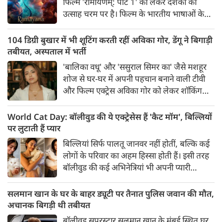
फिल्म 'रामायणम्: पार्ट 1' को लेकर दर्शकों का
उत्साह चरम पर है। फिल्म के भारतीय भाषाओं के
ट्रेलर के बाद हाल ही में जारी किए गए अंग्रेजी ट्रेलर ने
बॉक्स ऑफिस और सोशल मीडिया पर तहलका मचा
104 डिग्री बुखार में भी शूटिंग करती रहीं अविका गोर, डेंगू ने बिगाड़ी
दिया है।
तबीयत, अस्पताल में भर्ती
'बालिका वधू' और 'ससुराल सिमर का' जैसे मशहूर
शोज से घर-घर में अपनी पहचान बनाने वाली टीवी
और फिल्म एक्ट्रेस अविका गोर को लेकर शॉकिंग
खबर सामने आई है। पिछले पांच दिनों से 103-104
डिग्री के खतरनाक बुखार से जूझ रहीं अविका को डेंगू
World Cat Day: बॉलीवुड की ये एक्ट्रेसेस हैं 'कैट मॉम', बिल्लियों
की पुष्टि होने के बाद मुंबई के एक अस्पताल में भर्ती
पर लुटाती हैं प्यार
कराया गया है।
बिल्लियां सिर्फ पालतू जानवर नहीं होतीं, बल्कि कई
लोगों के परिवार का अहम हिस्सा होती हैं। इसी तरह
बॉलीवुड की कई अभिनेत्रियां भी अपनी प्यारी
बिल्लियों के साथ खास रिश्ता साझा करती हैं और
अक्सर सोशल मीडिया पर उनके साथ बिताए
सलमान खान के घर के बाहर ड्यूटी पर तैनात पुलिस जवान की मौत,
खूबसूरत पल फैंस के साथ शेयर करती हैं। फिलहाल
अचानक बिगड़ी थी तबीयत
'वर्ल्ड कैट डे' के मौके पर आइए जानते हैं उन पांच
बॉलीवुड सुपरस्टार सलमान खान के मुंबई स्थित घर