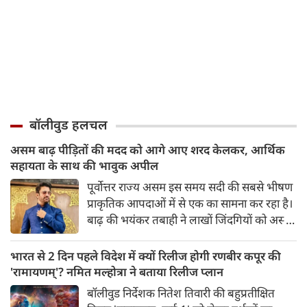
बॉलीवुड हलचल
असम बाढ़ पीड़ितों की मदद को आगे आए शरद केलकर, आर्थिक
सहायता के साथ की भावुक अपील
पूर्वोत्तर राज्य असम इस समय सदी की सबसे भीषण
प्राकृतिक आपदाओं में से एक का सामना कर रहा है।
बाढ़ की भयंकर तबाही ने लाखों जिंदगियों को अस्त-
व्यस्त कर दिया है। जहां एक तरफ राज्य के कई
जिले पानी में डूब चुके हैं और लोग बुनियादी चीज़ों के
भारत से 2 दिन पहले विदेश में क्यों रिलीज होगी रणबीर कपूर की
लिए तरस रहे हैं, वहीं दूसरी तरफ इस मुश्किल समय
'रामायणम्'? नमित मल्होत्रा ने बताया रिलीज प्लान
में मनोरंजन जगत से मदद के हाथ भी आगे बढ़ने लगे
बॉलीवुड निर्देशक नितेश तिवारी की बहुप्रतीक्षित
हैं।