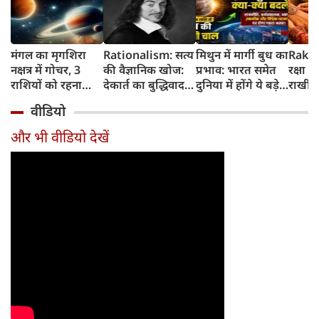
मंगल का मृगशिरा
Rationalism: सत्य
मिथुन में मार्गी बुध का
Rakhi
नक्षत्र में गोचर, 3
की वैज्ञानिक खोज:
प्रभाव: भारत समेत
रक्षा ब
राशियों को रहना
देकार्त का बुद्धिवाद
दुनिया में होंगे ये बड़े
राखी ब
होगा 12 अगस्त तक
और आधुनिक दर्शन
बदलाव
मुहूर्त?
वीडियो
सावधान
का जन्म
और भी वीडियो देखें