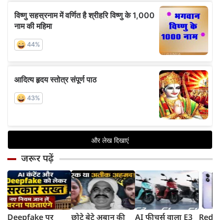
जरूर पढ़ें
Deepfake पर
छोटे बेटे अबान की
AI फीचर्स वाला E3
Redmi