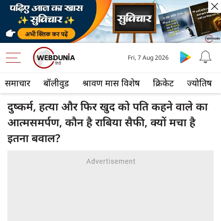
Fri, 7 Aug 2026
समाचार
बॉलीवुड
श्रावण मास विशेष
क्रिकेट
ज्योतिष
दुष्‍कर्म, हत्‍या और फ‍िर खुद को पति कहने वाले का
आत्‍मसमर्पण, कौन है राब‍िया सैफी, क्‍यों मचा है
इतना बवाल?