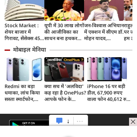
Stock Market :
यूपी में 30 लाख लोगों
जन-विश्वास अभियान
राहुल गा
शेयर बाजार में
की आजीविका का
में एक्शन में सीएम डॉ.
पर जो 
गिरावट, सेंसेक्स 455
साधन बना हथकरघा-
मोहन यादव,
हम उस
अंक टूटा, निफ्टी में भी
पावरलूम : CM योगी
CMHO, तहसीलदार
सकते है
मोबाइल मेनिया
गिरावट
सहित तीन को किया
सस्पेंड
Redmi का बड़ा
क्या सच में 'अलविदा'
iPhone 16 पर बड़ी
धमाका, लांच किया
कह रहा है OnePlus?
डील, 67,900 रुपए
सस्ता स्मार्टफोन,
आपके फोन के
वाला फोन 40,612 रुपए
8,000mAh बैटरी
अपडेट्स और वारंटी पर
में खरीदने का मौका, ऐसे
और 50MP कैमरा
आया बड़ा अपडेट
मिलेगा डिस्काउंट