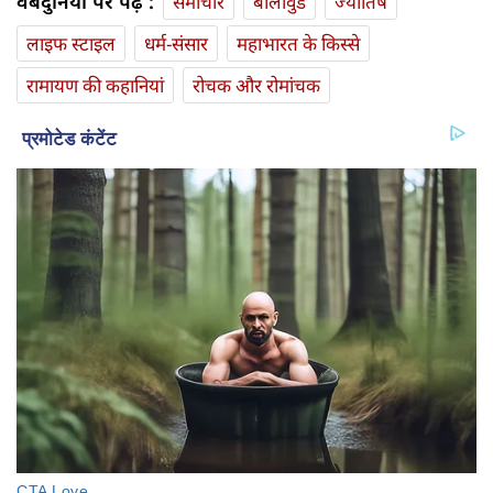
वेबदुनिया पर पढ़ें :
समाचार
बॉलीवुड
ज्योतिष
लाइफ स्‍टाइल
धर्म-संसार
महाभारत के किस्से
रामायण की कहानियां
रोचक और रोमांचक