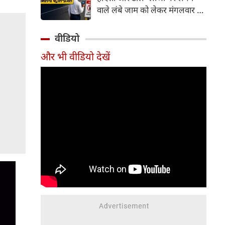
वाले लंबे जाम को लेकर मंगलवार को
गंभीर चिंता जताई। कोर्ट ने केंद्र
सरकार को चुनिंदा राष्ट्रीय राजमार्गों
वीडियो
पर पायलट प्रोजेक्ट शुरू करने का
और भी वीडियो देखें
निर्देश दिया है। इसके तहत पारंपरिक
टोल प्लाजा की जगह Automatic
Number Plate Recognition
(ANPR) जैसी तकनीक आधारित
ऑटोमैटिक व्हीकल डिटेक्शन सिस्टम
लागू करने की योजना है, जिससे
वाहनों को टोल भुगतान के लिए
रुकना न पड़े।