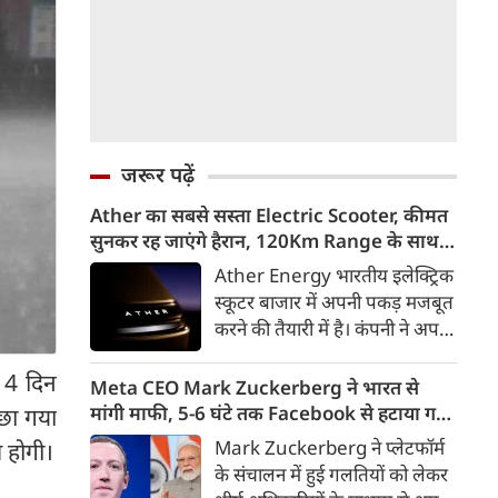
जरूर पढ़ें
Ather का सबसे सस्ता Electric Scooter, कीमत
सुनकर रह जाएंगे हैरान, 120Km Range के साथ
आएगा Konarc
Ather Energy भारतीय इलेक्ट्रिक
स्कूटर बाजार में अपनी पकड़ मजबूत
करने की तैयारी में है। कंपनी ने अपने
नए EL Platform आधारित फैमिली
 4 दिन
इलेक्ट्रिक स्कूटर का पहला वीडियो
Meta CEO Mark Zuckerberg ने भारत से
टीजर जारी कर दिया है। इस नए
मांगी माफी, 5-6 घंटे तक Facebook से हटाया गया
 छा गया
इलेक्ट्रिक स्कूटर का नाम Ather
था PM Modi का वीडियो
Mark Zuckerberg ने प्लेटफॉर्म
श होगी।
Konarc बताया गया है। कंपनी इसे
के संचालन में हुई गलतियों को लेकर
29 अगस्त 2026 को होने वाले