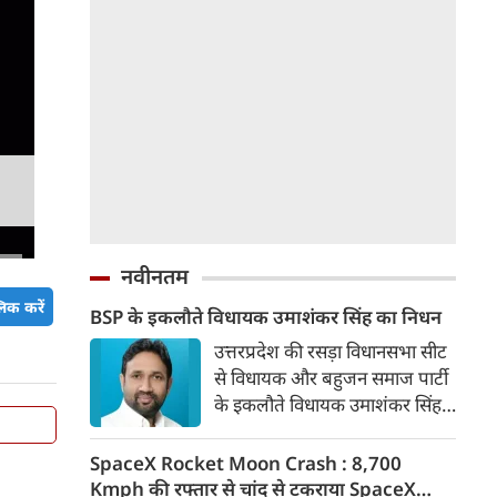
नवीनतम
िक करें
BSP के इकलौते विधायक उमाशंकर सिंह का निधन
उत्तरप्रदेश की रसड़ा विधानसभा सीट
से विधायक और बहुजन समाज पार्टी
के इकलौते विधायक उमाशंकर सिंह
का निधन हो गया है। वे बलिया जिले
की रसड़ा विधानसभा सीट से विधायक
SpaceX Rocket Moon Crash : 8,700
थे। उमाशंकर सिंह पिछले कुछ समय
Kmph की रफ्तार से चांद से टकराया SpaceX