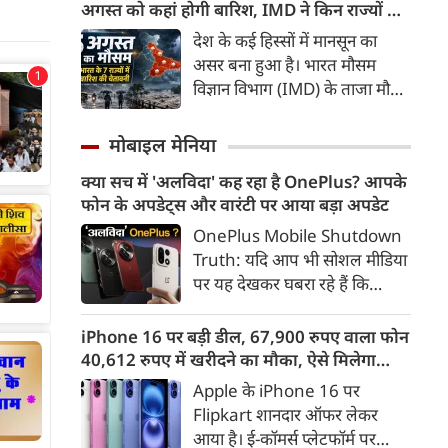
उद्योग मंत्रालय ने स्पष्ट किया है कि
अगस्त को कहां होगी बारिश, IMD ने किन राज्यों के
20 प्रतिशत से अधिक एथनॉल
लिए जारी किया अलर्ट
देश के कई हिस्सों में मानसून का
मिश्रित ईंधन पर चलने वाले Flex-
असर बना हुआ है। भारत मौसम
Fuel वाहनों को बढ़ावा देने के लिए
विज्ञान विभाग (IMD) के ताजा मौसम
सरकार ने अलग से कोई राष्ट्रीय नीति
अपडेट के मुताबिक, अगले 5-6 दिनों
नहीं बनाई है।
के दौरान पूर्वी और पूर्वोत्तर भारत के
मोबाइल मेनिया
कई हिस्सों में भारी से बहुत भारी
क्या सच में 'अलविदा' कह रहा है OnePlus? आपके
बारिश होने की संभावना है। वहीं,
फोन के अपडेट्स और वारंटी पर आया बड़ा अपडेट
आज यानी 5 अगस्त को मेघालय में
कुछ स्थानों पर अत्यंत भारी बारिश
OnePlus Mobile Shutdown
की आशंका जताई गई है।
Truth: यदि आप भी सोशल मीडिया
पर यह देखकर घबरा रहे हैं कि
"OnePlus मोबाइल बंद हो रहा है",
तो थोड़ा ठहरिए! टेक वर्ल्ड में किसी
iPhone 16 पर बड़ी डील, 67,900 रुपए वाला फोन
समय 'फ्लैगशिप किलर' के नाम से
40,612 रुपए में खरीदने का मौका, ऐसे मिलेगा
मशहूर इस ब्रांड को लेकर इंटरनेट पर
डिस्काउंट
Apple के iPhone 16 पर
लगातार कयासबाजी का दौर जारी है।
Flipkart शानदार ऑफर लेकर
आया है। ई-कॉमर्स प्लेटफॉर्म पर