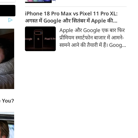
iPhone 16 के 128GB मॉडल की
कीमत सीधे डिस्काउंट के बाद
iPhone 18 Pro Max vs Pixel 11 Pro XL:
67,900 रुपए हो गई है। वहीं, अगर
अगस्त में Google और सितंबर में Apple की
ग्राहक एक्सचेंज ऑफर और चुनिंदा
टक्कर, जानें कौन होगा सबसे दमदार?
Apple और Google एक बार फिर
बैंक कार्ड के डिस्काउंट का फायदा
प्रीमियम स्मार्टफोन बाजार में आमने-
उठाते हैं, तो इस फोन को प्रभावी तौर
सामने आने की तैयारी में हैं। Google
पर सिर्फ 40,612 रुप में खरीदा जा
का नया Pixel 11 Pro XL अगस्त
सकता है।
में लॉन्च होने की उम्मीद है, जबकि
Apple सितंबर में iPhone 18
Pro Max पेश कर सकता है। दोनों
फोन में इस बार बड़े डिजाइन बदलाव
के बजाय हार्डवेयर और सॉफ्टवेयर में
कई अहम अपग्रेड देखने को मिल
सकते हैं।