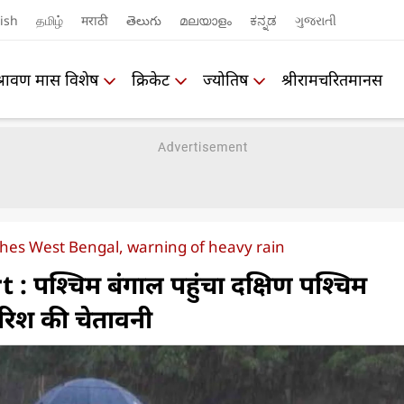
ish
தமிழ்
मराठी
తెలుగు
മലയാളം
ಕನ್ನಡ
ગુજરાતી
श्रावण मास विशेष
क्रिकेट
ज्योतिष
श्रीरामचरितमानस
es West Bengal, warning of heavy rain
 पश्चिम बंगाल पहुंचा दक्षिण पश्चिम
ारिश की चेतावनी