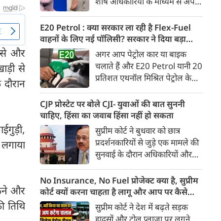
शीर्ष अधिकारियों के माध्यम से अपनी
Ather Annual Community
माफी पहुंचाई। सूत्रों ने बताया कि
Day के दौरान भारतीय बाजार में पेश
बैठक के दौरान Meta ने यह भी
E20 Petrol : क्या सरकार ला रही है Flex-Fuel
करेगी।
स्वीकार किया कि कुछ खास तरह के
वाहनों के लिए नई पॉलिसी? सरकार ने दिया बड़ा
कंटेंट को ज्यादा लोगों तक पहुंचाने के
अपडेट
्से और
अगर आप पेट्रोल कार या बाइक
लिए बड़ी रकम का भुगतान किया
चलाते हैं और E20 Petrol यानी 20
ड़ी से
गया था। सूत्र के मुताबिक, Meta ने
प्रतिशत एथनॉल मिश्रित पेट्रोल के
े दौरान
गलती स्वीकार करते हुए माफी मांगी
इस्तेमाल को लेकर चिंतित हैं, तो
और इस पर अफसोस जताया।
आपके लिए बड़ी खबर है। भारी
CJP प्रोस्टेट पर बोले CJI- युवाओं की बात सुननी
उद्योग मंत्रालय ने स्पष्ट किया है कि
चाहिए, हिंसा का जवाब हिंसा नहीं हो सकता
20 प्रतिशत से अधिक एथनॉल
गुड़ी,
सुप्रीम कोर्ट ने बुधवार को छात्र
मिश्रित ईंधन पर चलने वाले Flex-
प्रदर्शनकारियों से जुड़े एक मामले की
न लगाया
Fuel वाहनों को बढ़ावा देने के लिए
सुनवाई के दौरान अधिकारियों और
सरकार ने अलग से कोई राष्ट्रीय नीति
सुरक्षा बलों से संयम बरतने की सलाह
नहीं बनाई है। मंत्रालय ने यह भी स्पष्ट
दी। कोर्ट ने कहा कि युवा छात्रों के
No Insurance, No Fuel प्रोजेक्ट क्या है, सुप्रीम
किया कि Flex-Fuel और Electric
मकने और
विरोध प्रदर्शन के दौरान हिंसा रोकने के
कोर्ट क्यों करना चाहता है लागू और आप पर कैसे
Vehicles को प्रोत्साहित करने को
लिए अगर हिंसक तरीके अपनाए गए,
पड़ेगा असर
ी तिथि
सुप्रीम कोर्ट ने देश में बढ़ते सड़क
लेकर उसने फिलहाल कोई अलग
तो इससे स्थिति और बिगड़ सकती है।
हादसों और टोल प्लाजा पर लगने
अध्ययन नहीं कराया है।