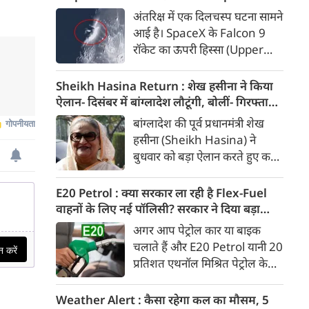
से गंभीर बीमारी से पीड़ित थे।
रॉकेट का हिस्सा, वैज्ञानिकों ने टेलीस्कोप से रखी
अंतरिक्ष में एक दिलचस्प घटना सामने
नजर, देखें Video
आई है। SpaceX के Falcon 9
रॉकेट का ऊपरी हिस्सा (Upper
Stage) चांद की सतह से टकरा गया
है। वैज्ञानिकों के अनुमान के मुताबिक,
Sheikh Hasina Return : शेख हसीना ने किया
यह टक्कर करीब 8,700 किलोमीटर
ऐलान- दिसंबर में बांग्लादेश लौटूंगी, बोलीं- गिरफ्तारी
प्रति घंटे की रफ्तार से हुई।
या मौत का भी डर नहीं, भारत ने कार्यक्रम से क्यों
बांग्लादेश की पूर्व प्रधानमंत्री शेख
बनाई दूरी
हसीना (Sheikh Hasina) ने
बुधवार को बड़ा ऐलान करते हुए कहा
कि वे दिसंबर 2026 में अपने देश
लौटना चाहती हैं। नई दिल्ली से अपने
E20 Petrol : क्या सरकार ला रही है Flex-Fuel
पहले वर्चुअल मीडिया संबोधन में
वाहनों के लिए नई पॉलिसी? सरकार ने दिया बड़ा
हसीना ने कहा कि उन्हें पता है कि
अपडेट
अगर आप पेट्रोल कार या बाइक
वापसी पर गिरफ्तारी, जेल या जान
चलाते हैं और E20 Petrol यानी 20
को खतरा हो सकता है, लेकिन वह इन
प्रतिशत एथनॉल मिश्रित पेट्रोल के
आशंकाओं के कारण अपने लोगों से
इस्तेमाल को लेकर चिंतित हैं, तो
दूर नहीं रह सकतीं।
आपके लिए बड़ी खबर है। भारी
Weather Alert : कैसा रहेगा कल का मौसम, 5