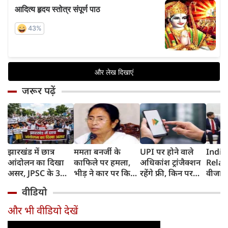
जरूर पढ़ें
झारखंड में छात्र
ममता बनर्जी के
UPI पर होने वाले
India
आंदोलन का दिखा
काफिले पर हमला,
अधिकांश ट्रांजैक्शन
Relat
असर, JPSC के 3
भीड़ ने कार पर किया
रहेंगे फ्री, किन पर
वीजा 
सदस्‍यों ने दिया
पथराव, भाजपा और
लगेगा टैक्स, सरकार
इमिग्रे
वीडियो
इस्‍तीफा, प्रदर्शन को
पुलिस पर लगा यह
ने दिया बड़ा अपडेट
अलावा
लेकर क्या बोले CM
आरोप
अमेरिक
और भी वीडियो देखें
हेमंत सोरेन?
जेडी वें
की चर्च