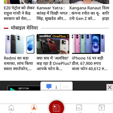
E20 पेट्रोल को लेकर
Kanwar Yatra :
Kangana Ranaut
दिल्ली
राहुल गांधी ने केंद्र
कांवड़ में दिखी भगत
: कंगना रनौत का यू-
बारिश 
सरकार को घेरा,
सिंह, सुखदेव और
टर्न! Gen Z को
हाहाका
कहा- बहुत बड़ा मुद्दा,
राजगुरु की
बताया भारत की
में जलभ
मोबाइल मेनिया
लोगों की गाड़ियां हो
अमरगाथा,
'सबसे बड़ी ताकत',
जाम में
रहीं खराब, BJP ने
शिवभक्तों ने अनोखे
कुछ दिन पहले
सड़कों
बताया खराब
अंदाज में दी
प्रदर्शनकारियों को
तक पा
पटकथा
श्रद्धांजलि
कहा था 'जेनरेशन
गटर'
Redmi का बड़ा
क्या सच में 'अलविदा'
iPhone 16 पर बड़ी
धमाका, लांच किया
कह रहा है OnePlus?
डील, 67,900 रुपए
सस्ता स्मार्टफोन,
आपके फोन के
वाला फोन 40,612 रुपए
8,000mAh बैटरी
अपडेट्स और वारंटी पर
में खरीदने का मौका, ऐसे
और 50MP कैमरा
आया बड़ा अपडेट
मिलेगा डिस्काउंट