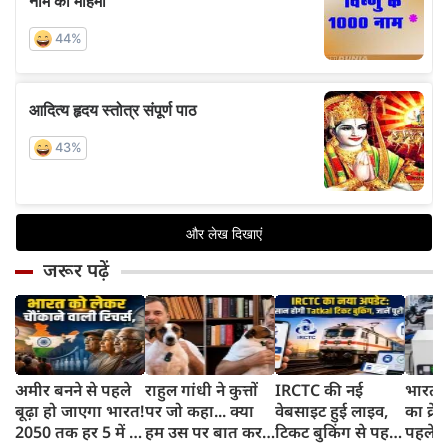
जरूर पढ़ें
अमीर बनने से पहले
राहुल गांधी ने कुत्तों
IRCTC की नई
भारत म
बूढ़ा हो जाएगा भारत!
पर जो कहा... क्या
वेबसाइट हुई लाइव,
का क्रे
2050 तक हर 5 में 1
हम उस पर बात कर
टिकट बुकिंग से पहले
पहले जा