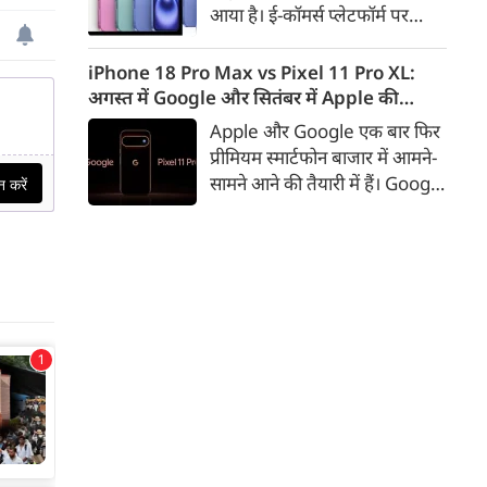
आया है। ई-कॉमर्स प्लेटफॉर्म पर
iPhone 16 के 128GB मॉडल की
कीमत सीधे डिस्काउंट के बाद
iPhone 18 Pro Max vs Pixel 11 Pro XL:
67,900 रुपए हो गई है। वहीं, अगर
अगस्त में Google और सितंबर में Apple की
ग्राहक एक्सचेंज ऑफर और चुनिंदा
टक्कर, जानें कौन होगा सबसे दमदार?
Apple और Google एक बार फिर
बैंक कार्ड के डिस्काउंट का फायदा
प्रीमियम स्मार्टफोन बाजार में आमने-
उठाते हैं, तो इस फोन को प्रभावी तौर
सामने आने की तैयारी में हैं। Google
पर सिर्फ 40,612 रुप में खरीदा जा
का नया Pixel 11 Pro XL अगस्त
सकता है।
में लॉन्च होने की उम्मीद है, जबकि
Apple सितंबर में iPhone 18
Pro Max पेश कर सकता है। दोनों
फोन में इस बार बड़े डिजाइन बदलाव
के बजाय हार्डवेयर और सॉफ्टवेयर में
कई अहम अपग्रेड देखने को मिल
सकते हैं।