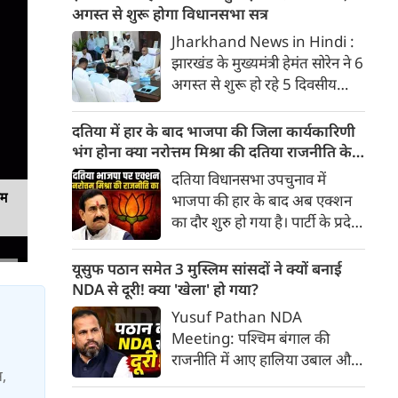
धांधली के खिलाफ पिछले चार दिनों
अगस्त से शुरू होगा विधानसभा सत्र
से आमरण अनशन पर बैठे छात्र नेता
Jharkhand News in Hindi :
देवेंद्रनाथ महतो ने अपना अनशन
झारखंड के मुख्‍यमंत्री हेमंत सोरेन ने 6
समाप्त कर दिया है।
अगस्त से शुरू हो रहे 5 दिवसीय
मानसून सत्र से पहले सर्वदलीय बैठक
बुलाई। बैठक में उन्होंने सभी दलों से
दतिया में हार के बाद भाजपा की जिला कार्यकारिणी
सदन की कार्यवाही को सफल बनाने
भंग होना क्या नरोत्तम मिश्रा की दतिया राजनीति के
की अपील की।
अंत का संकेत?
दतिया विधानसभा उपचुनाव में
यम
भाजपा की हार के बाद अब एक्शन
का दौर शुरु हो गया है। पार्टी के प्रदेश
नेतृत्व ने दतिया की जिला
कार्यकारिणी, मंडल और मोर्चा
यूसुफ पठान समेत 3 मुस्लिम सांसदों ने क्यों बनाई
इकाइयों को भंग कर दिया। इसके
NDA से दूरी! क्या 'खेला' हो गया?
साथ ही चुनावी हार के कारणों की
Yusuf Pathan NDA
समीक्षा के लिए दो सदस्यीय समिति
Meeting: पश्चिम बंगाल की
का गठन भी किया गया। नतीजों के
राजनीति में आए हालिया उबाल और
बाद यह कार्रवाई इस बात का संकेत है
स,
तृणमूल कांग्रेस (TMC) के बागी गुट
कि पार्टी नेतृत्व ने चुनाव परिणाम को