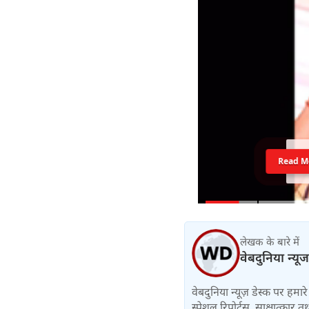
Read M
लेखक के बारे में
वेबदुनिया न्यूज
वेबदुनिया न्यूज़ डेस्क पर हमारे 
स्पेशल रिपोर्ट्स, साक्षात्का