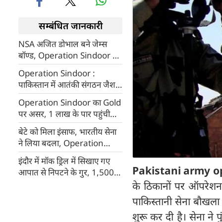
सम्बंधित जानकारी
NSA अजित डोभाल बने जेम्स
बॉण्ड, Operation Sindoor के
बाद किया कौनसा काम
Operation Sindoor :
पाकिस्तान में आतंकी संगठन जैश
का संचार नेटवर्क ध्‍वस्‍त, लंबे समय
Operation Sindoor का Gold
था सुरक्षा एजेंसियों के निशाने पर
पर असर, 1 लाख के पार पहुंची
कीमत
बेटे को मिला इंसाफ, भारतीय सेना
ने लिया बदला, Operation
Sindoor पर बोले सैयद आदिल के
इंदौर में मॉक ड्रिल में सिखाए गए
पिता
Pakistani army o
आपात से निपटने के गुर, 1,500
लोगों ने लिया भाग
के ठिकानों पर ऑपरेश
पाकिस्‍तानी सेना बौखला
शुरू कर दी है। सेना ने प