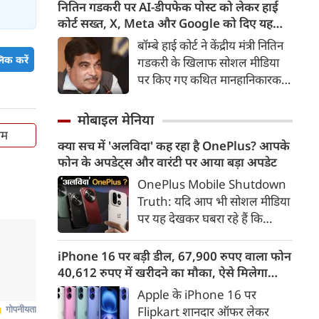
नेशनल प्रोग्रेसिव सिटीजन्स
नितिन गडकरी पर AI-डीपफेक पोस्ट को लेकर हाई
गंभीरता से लिया गया है और पूरे
इनिशिएटिव (NCPI) के गठन के बाद
कोर्ट सख्त, X, Meta और Google को दिए यह
चुनाव के दौरान जिस भितरघात की
दिल्ली के सियासी गलियारों में एक नई
निर्देश
बॉम्बे हाई कोर्ट ने केंद्रीय मंत्री नितिन
चर्चा थी उस पर अब पार्टी एक्शन
हलचल पैदा हो गई है।
िक करें
गडकरी के खिलाफ सोशल मीडिया
मोड में है।
पर किए गए कथित मानहानिकारक,
अश्लील और अपमानजनक पोस्ट
हटाने का आदेश दिया। कोर्ट ने X और
मोबाइल मेनिया
Meta को यह जानकारी देने का भी
ाम
क्या सच में 'अलविदा' कह रहा है OnePlus? आपके
आदेश दिया है कि वे कंटेंट किसने
फोन के अपडेट्स और वारंटी पर आया बड़ा अपडेट
अपलोड किए थे।
OnePlus Mobile Shutdown
Truth: यदि आप भी सोशल मीडिया
पर यह देखकर घबरा रहे हैं कि
"OnePlus मोबाइल बंद हो रहा है",
तो थोड़ा ठहरिए! टेक वर्ल्ड में किसी
iPhone 16 पर बड़ी डील, 67,900 रुपए वाला फोन
समय 'फ्लैगशिप किलर' के नाम से
40,612 रुपए में खरीदने का मौका, ऐसे मिलेगा
मशहूर इस ब्रांड को लेकर इंटरनेट पर
डिस्काउंट
Apple के iPhone 16 पर
लगातार कयासबाजी का दौर जारी है।
Flipkart शानदार ऑफर लेकर