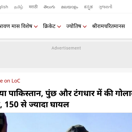
lish
தமிழ்
मराठी
తెలుగు
മലയാളം
ಕನ್ನಡ
ગુજરાતી
श्रावण मास विशेष
क्रिकेट
ज्योतिष
श्रीरामचरितमानस
re on LoC
पाकिस्‍तान, पुंछ और टंगधार में की गोला
, 150 से ज्‍यादा घायल