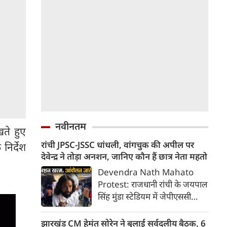
नवीनतम
खते हुए
रांची JPSC-JSSC धांधली, वांगचुक की अपील पर
िर्देश
देवेन्द्र ने तोड़ा अनशन, जानिए कौन हैं छात्र नेता महतो
Devendra Nath Mahato
Protest: राजधानी रांची के जयपाल
सिंह मुंडा स्टेडियम में जेपीएससी
(JPSC) और जेएसएससी (JSSC)
परीक्षाओं में कथित गड़बड़ी और
झारखंड CM हेमंत सोरेन ने बुलाई सर्वदलीय बैठक, 6