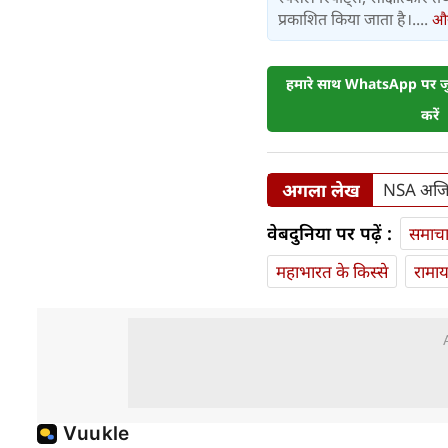
प्रकाशित किया जाता है।....
और 
हमारे साथ WhatsApp पर जुड
करें
अगला लेख
NSA अजित
वेबदुनिया पर पढ़ें :
समाच
महाभारत के किस्से
रामा