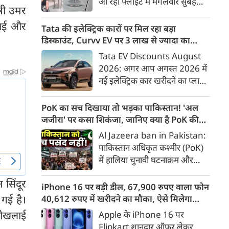
आ रही फ्लाइट में मंगलवार सुबह
इस तरह के दावे भ्रामक हो सकते हैं
्री उमर
अचानक तेज टर्बुलेंस का सामना
और खाद्य नियमों के अनुरूप नहीं हैं।
लाई और
करना पड़ा। इस दौरान विमान की
Tata की इलेक्ट्रिक कारों पर मिल रहा बड़ा
ऊंचाई में करीब 300 फीट का
डिस्काउंट, Curvv EV पर 3 लाख से ज्यादा का
अचानक बदलाव हुआ, जिससे विमान
फायदा
Tata EV Discounts August
में सवार कुछ यात्रियों और क्रू मेंबर्स
2026: अगर आप अगस्त 2026 में
को चोटें आईं। एयर इंडिया की यह
नई इलेक्ट्रिक कार खरीदने का प्लान
उड़ान AI 2379 थी और इसमें 134
बना रहे हैं, तो Tata Motors की
यात्री सवार थे। विमान Airbus
डीलरशिप पर इस महीने कई
PoK का सच दिखाया तो भड़का पाकिस्तान! 'अल
A320 था।
आकर्षक ऑफर्स मिल रहे हैं। कंपनी
जजीरा' पर कसा शिकंजा, जानिए क्या है PoK की
चुनिंदा EV मॉडल और वेरिएंट पर
हकीकत
Al Jazeera ban in Pakistan:
कैश डिस्काउंट, एक्सचेंज ऑफर,
पाकिस्तान अधिकृत कश्मीर (PoK)
स्क्रैपेज बेनिफिट और लॉयल्टी
में हालिया चुनावी घटनाक्रम और
इंसेंटिव दे रही है।
सरकार विरोधी प्रदर्शनों की निष्पक्ष
 सिंदूर
कवरेज करने पर कतर के अंतरराष्ट्रीय
iPhone 16 पर बड़ी डील, 67,900 रुपए वाला फोन
समाचार नेटवर्क 'अल जजीरा' पर
गई है।
40,612 रुपए में खरीदने का मौका, ऐसे मिलेगा
पाकिस्तान सरकार की गाज गिरी है।
डिस्काउंट
बौखलाई
Apple के iPhone 16 पर
पाकिस्तान में अल जजीरा की
Flipkart शानदार ऑफर लेकर