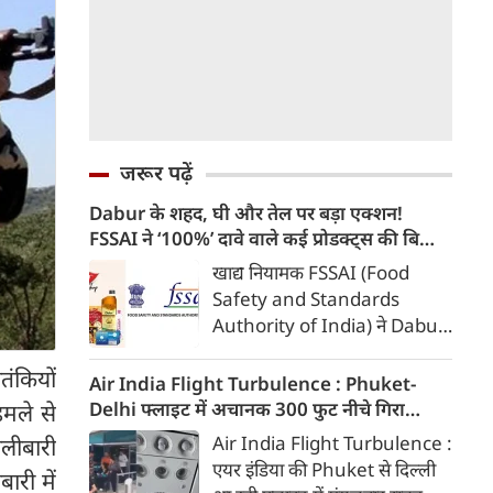
जरूर पढ़ें
Dabur के शहद, घी और तेल पर बड़ा एक्शन!
FSSAI ने ‘100%’ दावे वाले कई प्रोडक्ट्स की बिक्री
रोकी
खाद्य नियामक FSSAI (Food
Safety and Standards
Authority of India) ने Dabur
India के कई खाद्य उत्पादों की बिक्री
तंकियों
पर रोक लगाने का आदेश दिया है।
Air India Flight Turbulence : Phuket-
कार्रवाई उन उत्पादों की पैकेजिंग और
Delhi फ्लाइट में अचानक 300 फुट नीचे गिरा
मले से
बिक्री में किए गए ‘100 per cent’
विमान, 14 यात्री और क्रू घायल, फ्लाइट में Seat
Air India Flight Turbulence :
ोलीबारी
यानी 100 प्रतिशत दावों को लेकर
Belt क्यों जरूरी है?
एयर इंडिया की Phuket से दिल्ली
ारी में
की गई है। FSSAI का कहना है कि