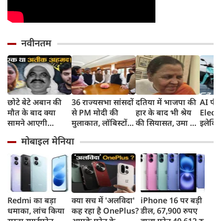
नवीनतम
छोटे बेटे अबान की
36 राज्यसभा सांसदों
दतिया में भाजपा की
AI फीच
मौत के बाद क्या
से PM मोदी की
हार के बाद भी श्रेय
Elect
सामने आएगी
मुलाकात, लॉबिस्टों
की सियासत, उमा का
इलेक्ट्
शाइस्ता? 2023 से
और पावर ब्रोकरों से
दावा, मेरे एक वाक्य
देगा 
मोबाइल मेनिया
फरार है माफिया
किया सावधान
से मिले वोट, लोधी
165km
अतीक अहमद की
बाहुल्य बसई में पार्टी
8 साल 
पत्नी
को मिली थी बढ़त
वारंटी,
तो हो ज
Redmi का बड़ा
क्या सच में 'अलविदा'
iPhone 16 पर बड़ी
धमाका, लांच किया
कह रहा है OnePlus?
डील, 67,900 रुपए