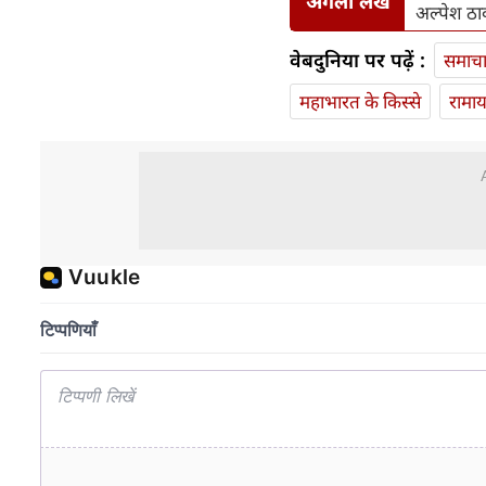
अगला लेख
अल्पेश ठा
वेबदुनिया पर पढ़ें :
समाच
महाभारत के किस्से
रामा