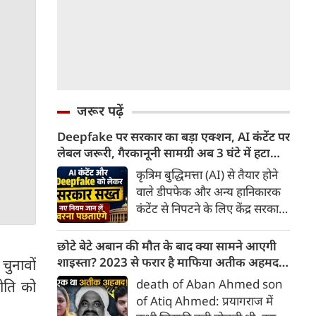
जरूर पढ़ें
Deepfake पर सरकार का बड़ा एक्शन, AI कंटेंट पर
लेबल जरूरी, गैरकानूनी सामग्री अब 3 घंटे में हटानी
होगी, नए नियम जान लें वरना पछताएंगे
कृत्रिम बुद्धिमत्ता (AI) से तैयार होने
वाले डीपफेक और अन्य हानिकारक
कंटेंट से निपटने के लिए केंद्र सरकार
ने नियामक व्यवस्था को और सख्त
किया है। सरकार ने AI से तैयार कंटेंट
छोटे बेटे अबान की मौत के बाद क्या सामने आएगी
पर स्पष्ट लेबल और पहचान योग्य
शाइस्ता? 2023 से फरार है माफिया अतीक अहमद
चुनावों
मेटाडेटा उपलब्ध कराना अनिवार्य
की पत्नी
death of Aban Ahmed son
नीति को
किया है। साथ ही, सरकारी या
of Atiq Ahmed: प्रयागराज में
न्यायालय के आदेश के आधार पर