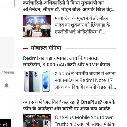
का इतिहास, वास्तुकला, धार्मिक
कर्मचारियों-अधिकारियों ने किया मुख्यमंत्री का
महत्व और यहां पहुंचने का पूरा मार्ग।
अभिनंदन, सीएम डॉ. मोहन बोले- आपके खिले चेहरे
देखकर आनंद आता है
मध्यप्रदेश के मुख्यमंत्री डॉ. मोहन
यादव का शुक्रवार को छिंदवाड़ा के
एफडीडीआई ऑडिटोरियम में
अभिनंदन किया गया। कई विभागों के
अधिकारियों-कर्मचारियों ने प्रमोशन
मोबाइल मेनिया
की खुशी में उनका स्वागत किया। इस
Redmi का बड़ा धमाका, लांच किया सस्ता
मौके पर मुख्यमंत्री डॉ. मोहन यादव ने
स्मार्टफोन, 8,000mAh बैटरी और 50MP कैमरा
कहा कि राज्य सरकार कई तरह के
काम करना चाहती है। प्रधानमंत्री नरेंद्र
Xiaomi ने भारतीय बाजार में अपना
मोदी के नेतृत्व में 12 साल की यात्रा में
नया स्मार्टफोन Redmi Note 17
देश दुनिया के सामने अलग पहचान
लॉन्च कर दिया है। कंपनी ने इस फोन
बना चुका है। सभी क्षेत्रों में लगातार
को TrueColour AMOLED
विकास हो रहा है। लगातार जन-
डिस्प्ले, 8,000mAh की बड़ी बैटरी
क्या सच में 'अलविदा' कह रहा है OnePlus? आपके
कल्याणकारी योजनाओं से जनता का
और Qualcomm Snapdragon
फोन के अपडेट्स और वारंटी पर आया बड़ा अपडेट
कल्याण हो रहा है। प्रधानमंत्री मोदी के
चिपसेट के साथ पेश किया है। फोन में
OnePlus Mobile Shutdown
नेतृत्व में देश वो निर्णय भी ले रहा है,
50MP का मेन कैमरा दिया गया है।
Truth: यदि आप भी सोशल मीडिया
जिन्हें लेने में लोग हिचकते हैं।