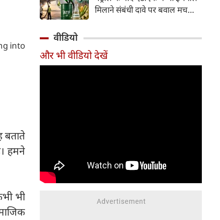
इसके अलावा Redmi Note 17 में
मिलाने संबंधी दावे पर बवाल मच
Corning Gorilla Glass 7i
गया। मोदी सरकार में मंत्री राम मोहन
प्रोटेक्शन, IP65 रेटिंग और मजबूत
नायडू किंजरापु ने इसका खंडन करते
वीडियो
चेसिस जैसे फीचर्स मिलते हैं।
हुए कहा कि सरकार की एटीएफ में
ng into
और भी वीडियो देखें
इथेनॉल मिलाने की कोई योजना नहीं
है।
यह बताते
ै। हमने
 कभी भी
ामाजिक