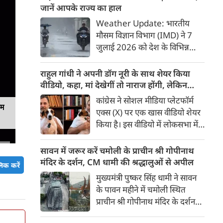
झारखंड के मुख्‍यमंत्री हेमंत सोरेन ने
जानें आपके राज्य का हाल
असम के बाढ़ पीड़ितों की सहायता के
Weather Update: भारतीय
लिए 3 करोड़ रुपए देने की घोषणा
मौसम विज्ञान विभाग (IMD) ने 7
की।
जुलाई 2026 को देश के विभिन्न
राज्यों में मानसून के तेजी से सक्रिय
होने और कई हिस्सों में मूसलाधार
राहुल गांधी ने अपनी डॉग नूरी के साथ शेयर किया
बारिश, जलभराव व बाढ़ जैसी स्थिति
वीडियो, कहा, मां देखेगीं तो नाराज होंगी, लेकिन
को लेकर चेतावनी जारी की है।
मैनेज कर लेंगे
कांग्रेस ने सोशल मीडिया प्लेटफॉर्म
पश्चिम भारत के तटीय इलाकों से
यम
एक्स (X) पर एक खास वीडियो शेयर
लेकर उत्तर भारत के मैदानी व पहाड़ी
किया है। इस वीडियो में लोकसभा में
क्षेत्रों में अगले 24 से 48 घंटों के
नेता प्रतिपक्ष राहुल गांधी अपनी मां
दौरान भारी से अत्यधिक भारी बारिश
सोनिया गांधी के पालतू डॉगी नूरी के
सावन में जरूर करें चमोली के प्राचीन श्री गोपीनाथ
का अलर्ट दिया गया है।
साथ समय बिताते हुए दिखाई दे रहे
मंदिर के दर्शन, CM धामी की श्रद्धालुओं से अपील
िक करें
हैं। वीडियो के जरिए कांग्रेस ने लोगों से
मुख्यमंत्री पुष्कर सिंह धामी ने सावन
बेजुबान जानवरों के प्रति प्यार,
के पावन महीने में चमोली स्थित
सम्मान और दया का भाव रखने की
प्राचीन श्री गोपीनाथ मंदिर के दर्शन
अपील की है
करने की अपील की है। जानिए मंदिर