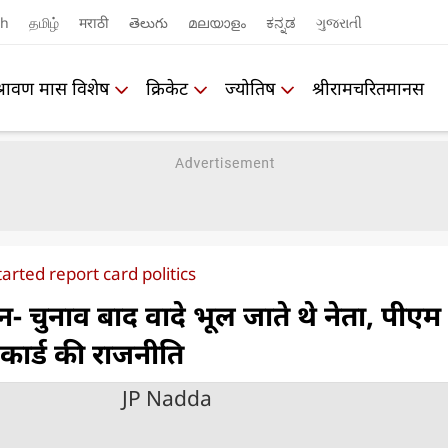
sh
தமிழ்
मराठी
తెలుగు
മലയാളം
ಕನ್ನಡ
ગુજરાતી
श्रावण मास विशेष
क्रिकेट
ज्योतिष
श्रीरामचरितमानस
rted report card politics
ान- चुनाव बाद वादे भूल जाते थे नेता, पीएम
ट कार्ड की राजनीति