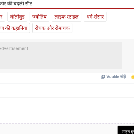
कोर की बदली सीट
ार
बॉलीवुड
ज्योतिष
लाइफ स्‍टाइल
धर्म-संसार
यण की कहानियां
रोचक और रोमांचक