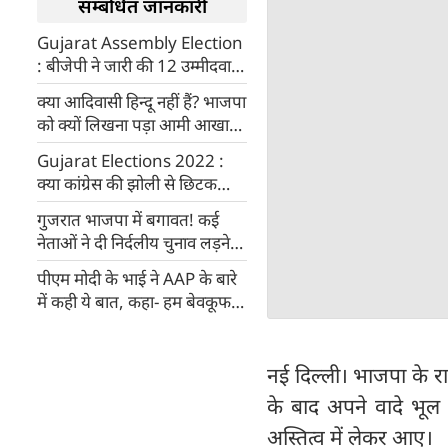
सम्बंधित जानकारी
Gujarat Assembly Election
: बीजेपी ने जारी की 12 उम्मीदवारों
की चौथी लिस्ट, अल्पेश ठाकोर की
क्या आदिवासी हिन्दू नहीं हैं? भाजपा
बदली सीट
को क्यों लिखना पड़ा आमी आखा
हिन्दू छे!
Gujarat Elections 2022 :
क्या कांग्रेस की झोली से छिटक
जाएंगे मुस्लिम वोटर? सर्वे में BJP
गुजरात भाजपा में बगावत! कई
को लेकर आया चौंकाने वाला नतीजा
नेताओं ने दी निर्दलीय चुनाव लड़ने
की चेतावनी
पीएम मोदी के भाई ने AAP के बारे
में कही ये बात, कहा- हम बेवकूफ
नहीं हैं
नई दिल्ली। भाजपा के राष्
के बाद अपने वादे भूल जा
अस्तित्व में लेकर आए।