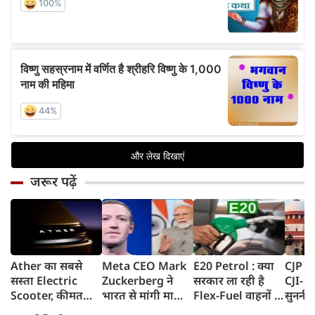
जरूर पढ़ें
Ather का सबसे
Meta CEO Mark
E20 Petrol : क्या
CJP प्र
सस्ता Electric
Zuckerberg ने
सरकार ला रही है
CJI- य
Scooter, कीमत
भारत से मांगी माफी,
Flex-Fuel वाहनों के
सुननी 
सुनकर रह जाएंगे
5-6 घंटे तक
लिए नई पॉलिसी?
का जवा