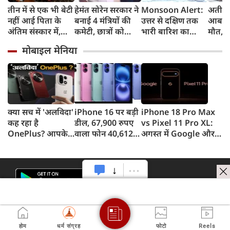
तीन में से एक भी बेटी
हेमंत सोरेन सरकार ने
Monsoon Alert:
अतीक 
नहीं आई पिता के
बनाई 4 मंत्रियों की
उत्तर से दक्षिण तक
आबान
अंतिम संस्‍कार में,
कमेटी, छात्रों को
भारी बारिश का
मौत, झा
5100 देकर कहा,
बातचीत का न्योता
अलर्ट, पहाड़ों में
बंद बड
मोबाइल मेनिया
जला दो, चिता में
भूस्खलन और मैदानी
अहमद 
जलती रिश्‍तों की
इलाकों में बाढ़ का
रहा था
सच्‍चाई
खतरा
क्या सच में 'अलविदा'
iPhone 16 पर बड़ी
iPhone 18 Pro Max
कह रहा है
डील, 67,900 रुपए
vs Pixel 11 Pro XL:
OnePlus? आपके
वाला फोन 40,612
अगस्त में Google और
फोन के अपडेट्स और
रुपए में खरीदने का
सितंबर में Apple की
वारंटी पर आया बड़ा
मौका, ऐसे मिलेगा
टक्कर, जानें कौन होगा
अपडेट
डिस्काउंट
सबसे दमदार?
होम
धर्म संग्रह
फोटो
Reels