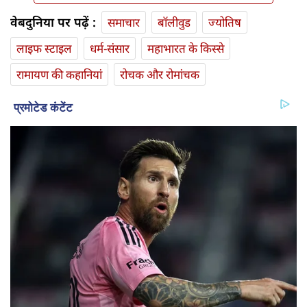
वेबदुनिया पर पढ़ें :
समाचार
बॉलीवुड
ज्योतिष
लाइफ स्‍टाइल
धर्म-संसार
महाभारत के किस्से
रामायण की कहानियां
रोचक और रोमांचक