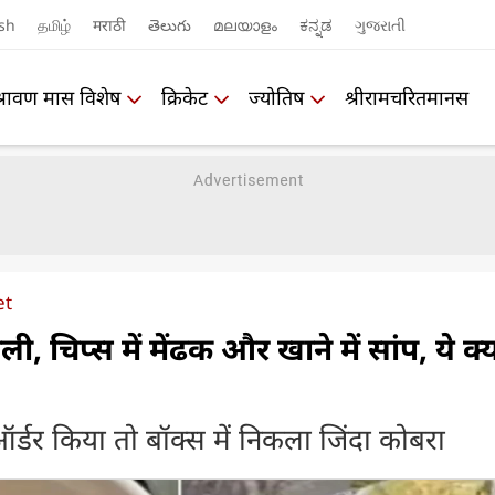
sh
தமிழ்
मराठी
తెలుగు
മലയാളം
ಕನ್ನಡ
ગુજરાતી
श्रावण मास विशेष
क्रिकेट
ज्योतिष
श्रीरामचरितमानस
et
ी, चिप्‍स में मेंढक और खाने में सांप, ये क्‍
र किया तो बॉक्‍स में निकला जिंदा कोबरा