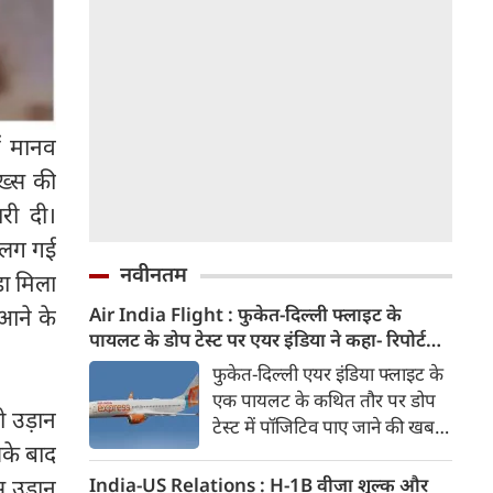
ं मानव
्‍स की
री दी।
ट लग गई
नवीनतम
़ा मिला
 आने के
Air India Flight : फुकेत-दिल्ली फ्लाइट के
पायलट के डोप टेस्ट पर एयर इंडिया ने कहा- रिपोर्ट
नहीं मिली, टिप्पणी की स्थिति में नहीं
फुकेत-दिल्ली एयर इंडिया फ्लाइट के
एक पायलट के कथित तौर पर डोप
ो उड़ान
टेस्ट में पॉजिटिव पाए जाने की खबरों
सके बाद
के बीच एयर इंडिया ने कहा है कि उसे
अभी तक टेस्ट रिपोर्ट उपलब्ध नहीं
 उड़ान
India-US Relations : H-1B वीजा शुल्क और