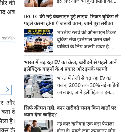
इसलिए आज भी कुत्ते इंसानों को,
र्डर की
पहुंच रहा है।
इंसानों से बेहतर समझते हैं। जब हम
 बाद अब
भू-राजनीति से लेकर कृत्रिम
IRCTC की नई वेबसाइट हुई लाइव, टिकट बुकिंग से
बुद्धिमत्ता, जलवायु परिवर्तन से लेकर
पहले करना होगा ये जरूरी काम, जानें पूरा तरीका
क्रिकेट तक हर विषय पर बहस कर
भारतीय रेलवे की ऑनलाइन टिकट
सकते हैं, तो उस जीव पर भी एक
बुकिंग सेवा इस्तेमाल करने वाले
गंभीर चर्चा बनती है जिसने किसी भी
यात्रियों के लिए जरूरी खबर है।
सभ्यता से पहले इंसान का साथ चुना
IRCTC ने अपनी नई टिकट बुकिंग
था। दुर्भाग्य यह है कि आज कुत्तों के
वेबसाइट का बीटा वर्जन लॉन्च कर
भारत में बढ़ रहा EV का क्रेज, खरीदने से पहले जानें
बारे में हमारी राय पशु-चिकित्सकों,
दिया है। करीब 24 साल पुराने
इलेक्ट्रिक वाहनों के 4 प्रकार और इनके फायदे
व्यवहार वैज्ञानिकों या विशेषज्ञों से
इंटरफेस के बाद वेबसाइट को नए
भारत में तेजी से बढ़ रहा EV का
कम... और व्हाट्सऐप यूनिवर्सिटी से
डिजाइन और कई नए फीचर्स के साथ
चलन, 2030 तक 30% नई गाड़ियों
ज़्यादा बनती है।
अपडेट किया गया है।
का लक्ष्य, जानें इलेक्ट्रिक वाहन
कितने प्रकार के होते हैं और क्या है
ानवर और
200 अरब रुपए का मौका
सिर्फ कीमत नहीं, कार खरीदते समय किन बातों पर
बता दें
ध्यान देना चाहिए?
िला है।
नई कार खरीदना एक बड़ा फैसला
ेक्स के
होता है। पहले जहां ज़्यादातर लोग