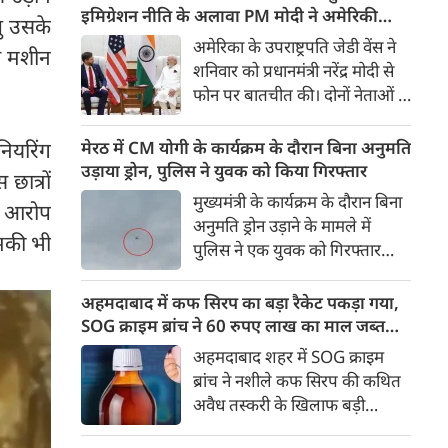
कराई गई है। एयरलाइन ने कहा कि
इमिग्रेशन नीति के अलावा PM मोदी ने अमेरिकी
तु उसके
रिपोर्ट उसके पास नहीं होने के कारण
उपराष्ट्रपति जेडी वेंस किन मुद्दों पर की चर्चा
अमेरिका के उपराष्ट्रपति जेडी वेंस ने
रण मशीन
वह इस मामले में किसी निष्कर्ष पर
शनिवार को प्रधानमंत्री नरेंद्र मोदी से
टिप्पणी करने की स्थिति में नहीं है।
फोन पर बातचीत की। दोनों नेताओं ने
भारत-अमेरिका व्यापक वैश्विक
रणनीतिक साझेदारी को और मजबूत
नियरिंग
मेरठ में CM योगी के कार्यक्रम के दौरान बिना अनुमति
करने के तरीकों पर चर्चा की।
उड़ाया ड्रोन, पुलिस ने युवक को किया गिरफ्तार
छात्रों
बातचीत के दौरान व्यापार, रक्षा,
मुख्यमंत्री के कार्यक्रम के दौरान बिना
ने आरोप
ऊर्जा सुरक्षा, महत्वपूर्ण खनिज और
अनुमति ड्रोन उड़ाने के मामले में
उभरती तकनीकों जैसे प्रमुख मुद्दों पर
धमकी भी
पुलिस ने एक युवक को गिरफ्तार
विचार-विमर्श हुआ।
किया है। कार्यक्रम स्थल के आसपास
दो ड्रोन उड़ते हुए दिखाई दिए थे। जांच
अहमदाबाद में कफ सिरप का बड़ा रैकेट पकड़ा गया,
में एक ड्रोन सरकारी और पूर्व अनुमति
SOG क्राइम ब्रांच ने 60 रुपए लाख का माल जब्त
से उड़ाया जा रहा था, जबकि दूसरा
किया
अहमदाबाद शहर में SOG क्राइम
ड्रोन बिना अनुमति उड़ता पाया गया।
ब्रांच ने नशीले कफ सिरप की कथित
अवैध तस्करी के खिलाफ बड़ी
कार्रवाई की है। रिलीफ रोड स्थित