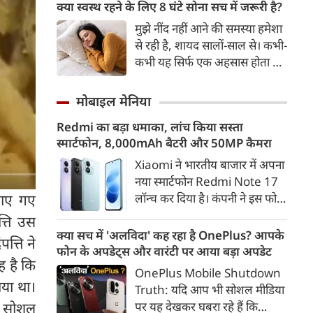
GPO पोस्ट ऑफिस के पास से
क्या स्वस्थ रहने के लिए 8 घंटे सोना सच में जरूरी है?
प्रतिबंधित कफ सिरप का बड़ा जखीरा
मुझे नींद नहीं आने की समस्या हमेशा
पकड़ा गया है। पुलिस की प्रारंभिक
से रही है, शायद सालों-साल से। कभी-
जांच में सामने आया है कि पोस्टल
कभी यह सिर्फ एक अहसास होता है,
सर्विस का इस्तेमाल करके कफ सिरप
तो कभी यह वाकई सच होता है। यह
को देश के अन्य राज्यों में भेजा जा
बात मुझे पता है, क्योंकि मेरी घड़ी
मोबाइल मेनिया
रहा था।
मुझे यही बताती है, लेकिन देखा जाए
Redmi का बड़ा धमाका, लांच किया सस्ता
तो मेरी यह घड़ी भी इस समस्या की
स्मार्टफोन, 8,000mAh बैटरी और 50MP कैमरा
एक बड़ी वजह हो सकती है। यह मुझे
लगातार समय पर सोने की याद
Xiaomi ने भारतीय बाजार में अपना
दिलाती रहती है और हर सुबह खराब
नया स्मार्टफोन Redmi Note 17
‘स्लीप स्कोर' दिखाकर परेशान करती
गाए गए
लॉन्च कर दिया है। कंपनी ने इस फोन
है।
को TrueColour AMOLED
्ति उस
डिस्प्ले, 8,000mAh की बड़ी बैटरी
क्या सच में 'अलविदा' कह रहा है OnePlus? आपके
त्ति ने
और Qualcomm Snapdragon
फोन के अपडेट्स और वारंटी पर आया बड़ा अपडेट
ह है कि
चिपसेट के साथ पेश किया है। फोन में
OnePlus Mobile Shutdown
50MP का मेन कैमरा दिया गया है।
ाया था।
Truth: यदि आप भी सोशल मीडिया
इसके अलावा Redmi Note 17 में
जो सोशल
पर यह देखकर घबरा रहे हैं कि