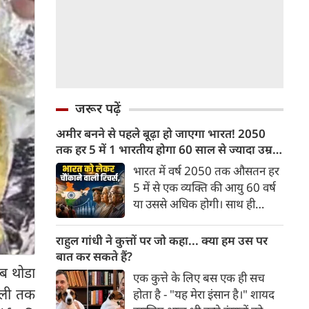
जरूर पढ़ें
अमीर बनने से पहले बूढ़ा हो जाएगा भारत! 2050
तक हर 5 में 1 भारतीय होगा 60 साल से ज्यादा उम्र
का
भारत में वर्ष 2050 तक औसतन हर
5 में से एक व्यक्ति की आयु 60 वर्ष
या उससे अधिक होगी। साथ ही
लगभग 10 में से 7 बुजुर्ग ग्रामीण
भारत में रहेंगे। ‘ट्रांसफॉर्म रूरल
राहुल गांधी ने कुत्तों पर जो कहा... क्या हम उस पर
इंडिया’ (टीआरआई) की रिचर्स के
बात कर सकते हैं?
अनुसार भारत विकसित देशों के
ब थोडा
एक कुत्ते के लिए बस एक ही सच
विपरीत समृद्ध बनने से पहले ही वृद्ध
गली तक
होता है - "यह मेरा इंसान है।" शायद
होती आबादी वाले देश की श्रेणी में