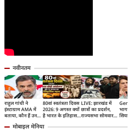
नवीनतम
राहुल गांधी ने
80वां स्वतंत्रता दिवस
LIVE: झारखंड में
Gen Z
इंस्टाग्राम AMA में
2026: 9 अगस्त क्यों
छात्रों का प्रदर्शन,
भागवत
बताया, कौन हैं उनका
है भारत के इतिहास
राज्यसभा सोमवार
सियास
पसंदीदा नेता?
का सबसे अहम दिन?
तक स्थगित
प्रियंक
मोबाइल मेनिया
जानिए भारत छोड़ो
छात्रों