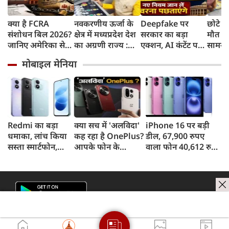
क्या है FCRA
नवकरणीय ऊर्जा के
Deepfake पर
छोटे ब
संशोधन बिल 2026?
क्षेत्र में मध्यप्रदेश देश
सरकार का बड़ा
मौत के
जानिए अमेरिका से
का अग्रणी राज्य :
एक्शन, AI कंटेंट पर
सामने
लेकर मिजोरम के CM
मुख्यमंत्री डॉ. मोहन
लेबल जरूरी,
शाइस्त
मोबाइल मेनिया
क्यों हैं चिंतित
यादव
गैरकानूनी सामग्री अब
फरार ह
3 घंटे में हटानी होगी,
अतीक
नए नियम जान लें
पत्नी
वरना पछताएंगे
Redmi का बड़ा
क्या सच में 'अलविदा'
iPhone 16 पर बड़ी
धमाका, लांच किया
कह रहा है OnePlus?
डील, 67,900 रुपए
सस्ता स्मार्टफोन,
आपके फोन के
वाला फोन 40,612 रुपए
8,000mAh बैटरी
अपडेट्स और वारंटी पर
में खरीदने का मौका, ऐसे
और 50MP कैमरा
आया बड़ा अपडेट
मिलेगा डिस्काउंट