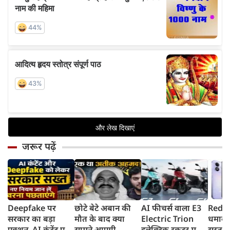
जरूर पढ़ें
Deepfake पर
छोटे बेटे अबान की
AI फीचर्स वाला E3
Redmi
सरकार का बड़ा
मौत के बाद क्या
Electric Trion
धमाका
एक्शन, AI कंटेंट पर
सामने आएगी
इलेक्ट्रिक स्कूटर मचा
सस्ता स