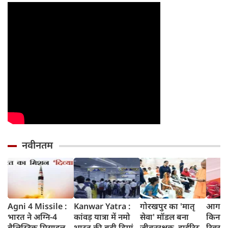
वरना पछताएंगे
तो हो जाएंगे हैरान
नवीनतम
Agni 4 Missile :
Kanwar Yatra :
गोरखपुर का 'मातृ
आगरा म
भारत ने अग्नि-4
कांवड़ यात्रा में नमो
सेवा' मॉडल बना
किनारे
बैलिस्टिक मिसाइल
भारत की बढ़ी डिमांड,
जीवनरक्षक, हाईरिस्क
रिवर फ्