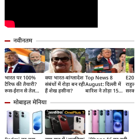
नवीनतम
भारत पर 100%
क्या भारत-बांग्लादेश
Top News 8
E20 पे
टैरिफ की तैयारी?
संबंधों में रोड़ा बन रही
August: दिल्ली में
राहुल गा
रूस-ईरान से तेल
हैं शेख हसीना?
बारिश ने तोड़ा 15
सरकार 
खरीद पर अमेरिका
साल का रिकॉर्ड,
कहा- बह
मोबाइल मेनिया
का बड़ा वार, सीनेट में
भारत पर 100%
लोगों क
बिल पास
टैरिफ का खतरा;
रहीं ख
Gen Z पर कंगना का
बताया
यू-टर्न
पटकथ