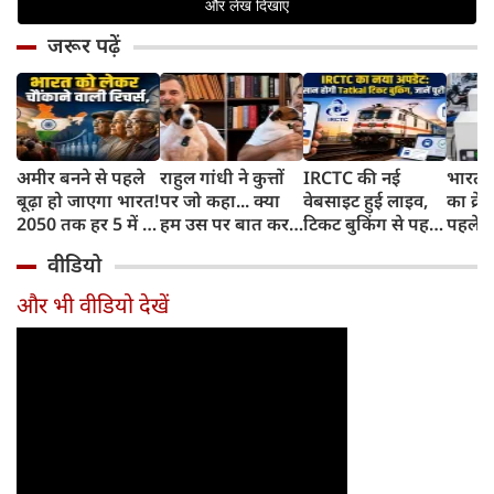
जरूर पढ़ें
अमीर बनने से पहले
राहुल गांधी ने कुत्तों
IRCTC की नई
भारत म
बूढ़ा हो जाएगा भारत!
पर जो कहा... क्या
वेबसाइट हुई लाइव,
का क्रे
2050 तक हर 5 में 1
हम उस पर बात कर
टिकट बुकिंग से पहले
पहले जा
भारतीय होगा 60
सकते हैं?
करना होगा ये जरूरी
वाहनों 
वीडियो
साल से ज्यादा उम्र का
काम, जानें पूरा
और इन
तरीका
और भी वीडियो देखें