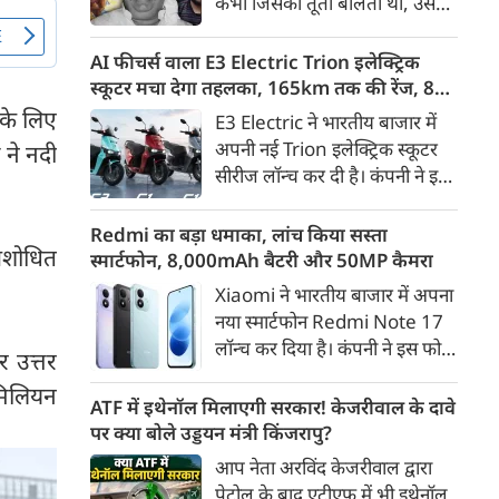
कभी जिसकी तूती बोलती थी, उस
गैरकानूनी जानकारी हटाने की
पूर्व सांसद और माफिया अतीक
समयसीमा 36 घंटे से घटाकर 3 घंटे
अहमद के कुनबे पर कानून और
AI फीचर्स वाला E3 Electric Trion इलेक्ट्रिक
कर दी गई है।
किस्मत की दोहरी मार पड़ रही है।
स्कूटर मचा देगा तहलका, 165km तक की रेंज, 8
जिस झांसी जिले में अप्रैल 2023 में
साल की बैटरी वारंटी, कीमत जानेंगे तो हो जाएंगे
के लिए
E3 Electric ने भारतीय बाजार में
अतीक के एनकाउंटर में मारे गए बेटे
हैरान
अपनी नई Trion इलेक्ट्रिक स्कूटर
ने नदी
असद की सांसें थमी थीं, उसी झांसी में
सीरीज लॉन्च कर दी है। कंपनी ने इसे
अब उसके छोटे बेटे अबान की भीषण
तीन वेरिएंट C1, C1x और C2 में
सड़क दुर्घटना में जान चली गई है।
पेश किया है। Trion की शुरुआती
Redmi का बड़ा धमाका, लांच किया सस्ता
 अशोधित
कीमत 99,999 रुपए (एक्स-शोरूम,
स्मार्टफोन, 8,000mAh बैटरी और 50MP कैमरा
बेंगलुरु) रखी गई है। फिलहाल इसकी
Xiaomi ने भारतीय बाजार में अपना
बुकिंग बेंगलुरु के ग्राहकों के लिए
नया स्मार्टफोन Redmi Note 17
कंपनी की आधिकारिक वेबसाइट के
लॉन्च कर दिया है। कंपनी ने इस फोन
र उत्तर
जरिए शुरू की गई है। आने वाले समय
को TrueColour AMOLED
में इसे दूसरे शहरों में भी उपलब्ध
मिलियन
डिस्प्ले, 8,000mAh की बड़ी बैटरी
ATF में इथेनॉल मिलाएगी सरकार! केजरीवाल के दावे
कराया जाएगा।
और Qualcomm Snapdragon
पर क्या बोले उड्डयन मंत्री किंजरापु?
चिपसेट के साथ पेश किया है। फोन में
आप नेता अरविंद केजरीवाल द्वारा
50MP का मेन कैमरा दिया गया है।
पेट्रोल के बाद एटीएफ में भी इथेनॉल