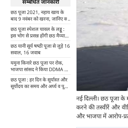
सम्बंधित जानकारी
छठ पूजा 2021, नहाय खाय के
बाद 9 नवंबर को खरना, जानिए क्या
करते हैं इस दिन
छठ पूजा स्पेशल चावल के लड्डू :
इस भोग से प्रसन्न होंगी छठ मैय्या
Rice flour ladoo Recipe
छठ यानी सूर्य षष्‍ठी पूजा से जुड़े 16
सवाल, 16 जवाब
यमुना किनारे छठ पूजा पर रोक,
भाजपा सांसद ने किया DDMA के
दिशानिर्देशों का उल्लंघन
छठ पूजा : हर दिन के सूर्यास्त और
सूर्योदय का समय और अर्घ्य व पूजा
के शुभ मुहूर्त
नई दिल्ली। छठ पूजा के म
करने की तस्वीरें और वी
और भाजपा में आरोप-प्रत