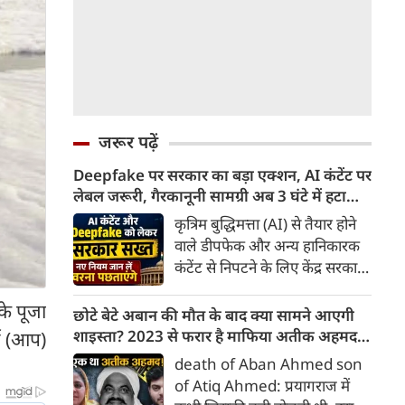
जरूर पढ़ें
Deepfake पर सरकार का बड़ा एक्शन, AI कंटेंट पर
लेबल जरूरी, गैरकानूनी सामग्री अब 3 घंटे में हटानी
होगी, नए नियम जान लें वरना पछताएंगे
कृत्रिम बुद्धिमत्ता (AI) से तैयार होने
वाले डीपफेक और अन्य हानिकारक
कंटेंट से निपटने के लिए केंद्र सरकार
ने नियामक व्यवस्था को और सख्त
के पूजा
किया है। सरकार ने AI से तैयार कंटेंट
छोटे बेटे अबान की मौत के बाद क्या सामने आएगी
पर स्पष्ट लेबल और पहचान योग्य
शाइस्ता? 2023 से फरार है माफिया अतीक अहमद
टी (आप)
मेटाडेटा उपलब्ध कराना अनिवार्य
की पत्नी
death of Aban Ahmed son
किया है। साथ ही, सरकारी या
of Atiq Ahmed: प्रयागराज में
न्यायालय के आदेश के आधार पर