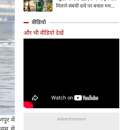
इसके अलावा Redmi Note 17 में
मिलाने संबंधी दावे पर बवाल मच
Corning Gorilla Glass 7i
गया। मोदी सरकार में मंत्री राम मोहन
प्रोटेक्शन, IP65 रेटिंग और मजबूत
नायडू किंजरापु ने इसका खंडन करते
वीडियो
चेसिस जैसे फीचर्स मिलते हैं।
हुए कहा कि सरकार की एटीएफ में
और भी वीडियो देखें
इथेनॉल मिलाने की कोई योजना नहीं
है।
पुर में
्यम से