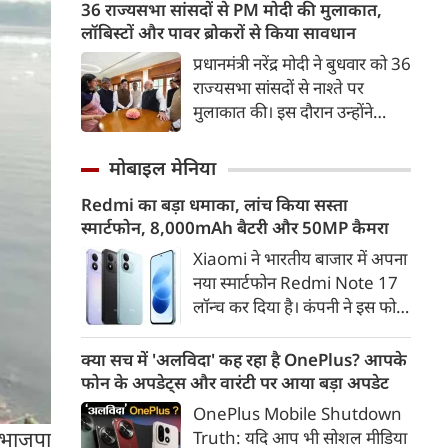
अहमद के कुनबे पर कानून और
36 राज्यसभा सांसदों से PM मोदी की मुलाकात,
कर दी गई है।
किस्मत की दोहरी मार पड़ रही है।
लॉबिस्टों और पावर ब्रोकरों से किया सावधान
जिस झांसी जिले में अप्रैल 2023 में
प्रधानमंत्री नरेंद्र मोदी ने बुधवार को 36
अतीक के एनकाउंटर में मारे गए बेटे
राज्यसभा सांसदों से नाश्ते पर
असद की सांसें थमी थीं, उसी झांसी में
मुलाकात की। इस दौरान उन्होंने
अब उसके छोटे बेटे अबान की भीषण
सांसदों को अपनी जड़ों से जुड़े रहने,
सड़क दुर्घटना में जान चली गई है।
अपने-अपने निर्वाचन क्षेत्रों के लोगों के
मोबाइल मेनिया
संपर्क में रहने और लॉबिस्टों तथा
Redmi का बड़ा धमाका, लांच किया सस्ता
पावर ब्रोकरों से दूरी बनाए रखने की
स्मार्टफोन, 8,000mAh बैटरी और 50MP कैमरा
सलाह दी।
Xiaomi ने भारतीय बाजार में अपना
नया स्मार्टफोन Redmi Note 17
लॉन्च कर दिया है। कंपनी ने इस फोन
को TrueColour AMOLED
डिस्प्ले, 8,000mAh की बड़ी बैटरी
क्या सच में 'अलविदा' कह रहा है OnePlus? आपके
और Qualcomm Snapdragon
फोन के अपडेट्स और वारंटी पर आया बड़ा अपडेट
चिपसेट के साथ पेश किया है। फोन में
OnePlus Mobile Shutdown
50MP का मेन कैमरा दिया गया है।
ए भाजपा
Truth: यदि आप भी सोशल मीडिया