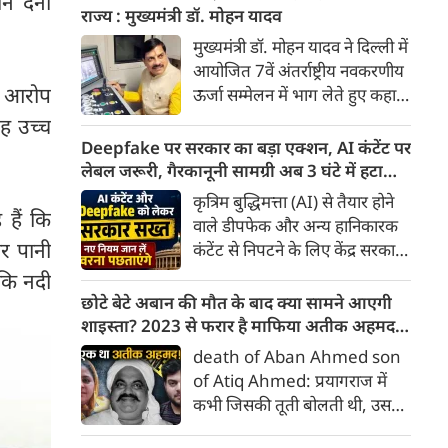
न देना
कंट्रीब्यूशन रेगुलेशन एक्ट' (FCRA)
राज्य : मुख्यमंत्री डॉ. मोहन यादव
एक बार फिर बड़े बदलावों को लेकर
मुख्यमंत्री डॉ. मोहन यादव ने दिल्ली में
सुर्खियों में है। केंद्र सरकार द्वारा लाए
आयोजित 7वें अंतर्राष्ट्रीय नवकरणीय
गए FCRA संशोधन बिल 2026 ने न
े आरोप
ऊर्जा सम्मेलन में भाग लेते हुए कहा
केवल देश के भीतर, बल्कि सात
कि मध्यप्रदेश वर्ष 2030 तक देश के
ह उच्च
समंदर पार अमेरिका तक में सियासी
500 गीगा वॉट गैर-जीवाश्म ऊर्जा
Deepfake पर सरकार का बड़ा एक्शन, AI कंटेंट पर
हलचल बढ़ा दी है।
क्षमता के राष्ट्रीय लक्ष्य की प्राप्ति के
लेबल जरूरी, गैरकानूनी सामग्री अब 3 घंटे में हटानी
लिए पूरी प्रतिबद्धता के साथ कार्य कर
होगी, नए नियम जान लें वरना पछताएंगे
कृत्रिम बुद्धिमत्ता (AI) से तैयार होने
रहा है। उन्होंने कहा कि राज्य
 हैं कि
वाले डीपफेक और अन्य हानिकारक
नवकरणीय ऊर्जा, ऊर्जा भंडारण तथा
र पानी
कंटेंट से निपटने के लिए केंद्र सरकार
हरित औद्योगिक विकास के क्षेत्र में
ने नियामक व्यवस्था को और सख्त
 कि नदी
तेजी से आगे बढ़ रहा है। म.प्र. आज
किया है। सरकार ने AI से तैयार कंटेंट
छोटे बेटे अबान की मौत के बाद क्या सामने आएगी
देश के अग्रणी राज्यों में अपनी विशिष्ट
पर स्पष्ट लेबल और पहचान योग्य
शाइस्ता? 2023 से फरार है माफिया अतीक अहमद
पहचान बना चुका है।
मेटाडेटा उपलब्ध कराना अनिवार्य
की पत्नी
death of Aban Ahmed son
किया है। साथ ही, सरकारी या
of Atiq Ahmed: प्रयागराज में
न्यायालय के आदेश के आधार पर
कभी जिसकी तूती बोलती थी, उस
गैरकानूनी जानकारी हटाने की
पूर्व सांसद और माफिया अतीक
समयसीमा 36 घंटे से घटाकर 3 घंटे