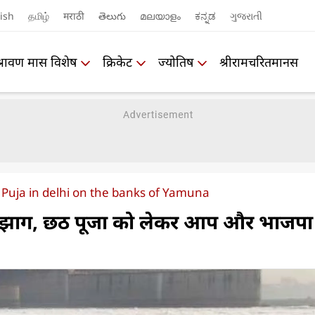
ish
தமிழ்
मराठी
తెలుగు
മലയാളം
ಕನ್ನಡ
ગુજરાતી
श्रावण मास विशेष
क्रिकेट
ज्योतिष
श्रीरामचरितमानस
Puja in delhi on the banks of Yamuna
ले झाग, छठ पूजा को लेकर आप और भाजपा