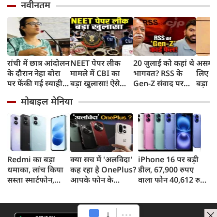
नवीनतम
रांची में छात्र आंदोलन
NEET पेपर लीक
20 जुलाई को कहां थे
असम बा
के दौरान नेहा बोरा
मामले में CBI का
भागवत? RSS के
लिए हे
पर फेंकी गई स्याही,
बड़ा खुलासा! ऐसे
Gen-Z संवाद पर
बड़ा ऐ
बोलीं- आंसू गैस और
चुराए गए थे सवाल,
CJP प्रमुख दीपके का
सरकार 
मोबाइल मेनिया
पेलेट से नहीं डरे, इससे
हैरान करने वाला
हमला, बोले- अब
रुपए 
भी नहीं डरेंगे
तरीका आया सामने
बहुत देर हो गई!
Redmi का बड़ा
क्या सच में 'अलविदा'
iPhone 16 पर बड़ी
धमाका, लांच किया
कह रहा है OnePlus?
डील, 67,900 रुपए
सस्ता स्मार्टफोन,
आपके फोन के
वाला फोन 40,612 रुपए
8,000mAh बैटरी
अपडेट्स और वारंटी पर
में खरीदने का मौका, ऐसे
और 50MP कैमरा
आया बड़ा अपडेट
मिलेगा डिस्काउंट