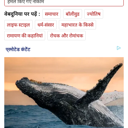
हमले किए गए नाकाम
वेबदुनिया पर पढ़ें :
समाचार
बॉलीवुड
ज्योतिष
लाइफ स्‍टाइल
धर्म-संसार
महाभारत के किस्से
रामायण की कहानियां
रोचक और रोमांचक