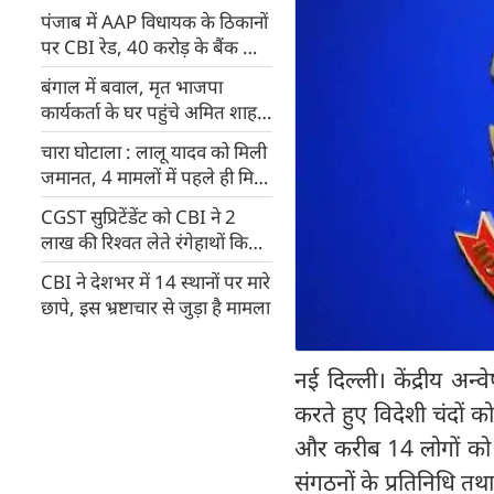
पंजाब में AAP विधायक के ठिकानों
पर CBI रेड, 40 करोड़ के बैंक फ्रॉड
का मामला
बंगाल में बवाल, मृत भाजपा
कार्यकर्ता के घर पहुंचे अमित शाह,
कहा- सीबीआई करे घटना की जांच
चारा घोटाला : लालू यादव को मिली
जमानत, 4 मामलों में पहले ही मिल
चुकी राहत
CGST सुप्रिटेंडेंट को CBI ने 2
लाख की रिश्वत लेते रंगेहाथों किया
गिरफ्तार
CBI ने देशभर में 14 स्थानों पर मारे
छापे, इस भ्रष्टाचार से जुड़ा है मामला
नई दिल्ली। केंद्रीय अ
करते हुए विदेशी चंदों 
और करीब 14 लोगों को गि
संगठनों के प्रतिनिधि तथा