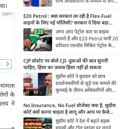
शीर्ष अधिकारियों के माध्यम से अपनी
Ather Annual Community
गया।
माफी पहुंचाई। सूत्रों ने बताया कि
Day के दौरान भारतीय बाजार में पेश
बैठक के दौरान Meta ने यह भी
E20 Petrol : क्या सरकार ला रही है Flex-Fuel
करेगी।
स्वीकार किया कि कुछ खास तरह के
वाहनों के लिए नई पॉलिसी? सरकार ने दिया बड़ा
कंटेंट को ज्यादा लोगों तक पहुंचाने के
अपडेट
अगर आप पेट्रोल कार या बाइक
लिए बड़ी रकम का भुगतान किया
चलाते हैं और E20 Petrol यानी 20
गया था। सूत्र के मुताबिक, Meta ने
प्रतिशत एथनॉल मिश्रित पेट्रोल के
गलती स्वीकार करते हुए माफी मांगी
इस्तेमाल को लेकर चिंतित हैं, तो
और इस पर अफसोस जताया।
आपके लिए बड़ी खबर है। भारी
CJP प्रोस्टेट पर बोले CJI- युवाओं की बात सुननी
उद्योग मंत्रालय ने स्पष्ट किया है कि
चाहिए, हिंसा का जवाब हिंसा नहीं हो सकता
20 प्रतिशत से अधिक एथनॉल
सुप्रीम कोर्ट ने बुधवार को छात्र
मिश्रित ईंधन पर चलने वाले Flex-
प्रदर्शनकारियों से जुड़े एक मामले की
 मामला
Fuel वाहनों को बढ़ावा देने के लिए
सुनवाई के दौरान अधिकारियों और
सरकार ने अलग से कोई राष्ट्रीय नीति
ोगों के
सुरक्षा बलों से संयम बरतने की सलाह
नहीं बनाई है। मंत्रालय ने यह भी स्पष्ट
ालय ने
दी। कोर्ट ने कहा कि युवा छात्रों के
No Insurance, No Fuel प्रोजेक्ट क्या है, सुप्रीम
किया कि Flex-Fuel और Electric
विरोध प्रदर्शन के दौरान हिंसा रोकने के
कोर्ट क्यों करना चाहता है लागू और आप पर कैसे
Vehicles को प्रोत्साहित करने को
लिए अगर हिंसक तरीके अपनाए गए,
पड़ेगा असर
सुप्रीम कोर्ट ने देश में बढ़ते सड़क
लेकर उसने फिलहाल कोई अलग
तो इससे स्थिति और बिगड़ सकती है।
हादसों और टोल प्लाजा पर लगने
अध्ययन नहीं कराया है।