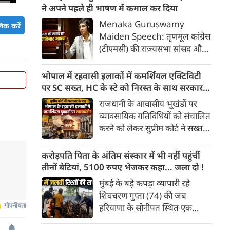
outside Parliament;
ने अपने पहले ही भाषण में कमाल कर दिया
enjoyed the rain in Delhi,
Menaka Guruswamy
िक करें
राहुल गांधी और प्रियंका
Maiden Speech: तृणमूल कांग्रेस
(टीएमसी) की राज्यसभा सांसद और
सुप्रीम कोर्ट की वरिष्ठ अधिवक्ता डॉ.
मेनका गुरुस्वामी ने संसद में अपने
भोपाल में रहवासी इलाकों में कमर्शियल एक्टिविटी
पहले भाषण (मेडन स्पीच) में ही
पर SC सख्त, HC के स्टे को निरस्त के साथ सरकार
धमाल मचा दिया।
को फटकार, तलब की एक्शन रिपोर्ट
राजधानी के आवासीय भूखंडों पर
व्यावसायिक गतिविधियों को संचालित
करने को लेकर सुप्रीम कोर्ट ने सख्त
तेवर दिखाए है। बुधवार को सुनवाई के
दौरान सुप्रीम कोर्ट ने राज्य सरकार की
करोड़पति पिता के अंतिम संस्कार में भी नहीं पहुंचीं
ओर से 10 सदस्यीय समिति पर रोक
तीनों बेटियां, 5100 रुपए भेजकर कहा... जला दो !
लगाते हुए इसे सुप्रीम कोर्ट के आदेश
मुंबई के बड़े कपड़ा व्यापारी रहे
पर हस्तक्षेप बताते हुए चेतावनी दी है
शिवचरण गुप्ता (74) की जब
कि अगर भविष्य में सरकार या किसी
हरियाणा के सोनीपत स्थित एक
अधिकारी ने कोर्ट के आदेश में दखल
वृद्धाश्रम में मौत हुई तो उनकी तीन
दिया तो अवमानना की कार्रवाई की