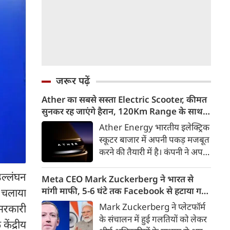
जरूर पढ़ें
Ather का सबसे सस्ता Electric Scooter, कीमत
सुनकर रह जाएंगे हैरान, 120Km Range के साथ
आएगा Konarc
Ather Energy भारतीय इलेक्ट्रिक
स्कूटर बाजार में अपनी पकड़ मजबूत
करने की तैयारी में है। कंपनी ने अपने
नए EL Platform आधारित फैमिली
उल्लंघन
इलेक्ट्रिक स्कूटर का पहला वीडियो
Meta CEO Mark Zuckerberg ने भारत से
टीजर जारी कर दिया है। इस नए
मांगी माफी, 5-6 घंटे तक Facebook से हटाया गया
न चलाया
इलेक्ट्रिक स्कूटर का नाम Ather
था PM Modi का वीडियो
Mark Zuckerberg ने प्लेटफॉर्म
-सरकारी
Konarc बताया गया है। कंपनी इसे
के संचालन में हुई गलतियों को लेकर
ेंद्रीय
29 अगस्त 2026 को होने वाले