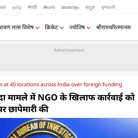
ish
தமிழ்
मराठी
తెలుగు
മലയാളം
ಕನ್ನಡ
ગુજરાતી
श्रावण मास विशेष
क्रिकेट
ज्योतिष
श्रीरामचरितमानस
s at 40 locations across India over foreign funding
ंदा मामले में NGO के खिलाफ कार्रवाई को
पर छापेमारी की