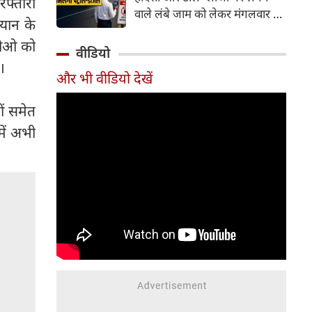
रफ्तारी
वाले लंबे जाम को लेकर मंगलवार को
यान के
गंभीर चिंता जताई। कोर्ट ने केंद्र
जीओ को
सरकार को चुनिंदा राष्ट्रीय राजमार्गों
वीडियो
पर पायलट प्रोजेक्ट शुरू करने का
।
और भी वीडियो देखें
निर्देश दिया है। इसके तहत पारंपरिक
टोल प्लाजा की जगह Automatic
ों समेत
Number Plate Recognition
(ANPR) जैसी तकनीक आधारित
ें अभी
ऑटोमैटिक व्हीकल डिटेक्शन सिस्टम
लागू करने की योजना है, जिससे
वाहनों को टोल भुगतान के लिए
रुकना न पड़े।