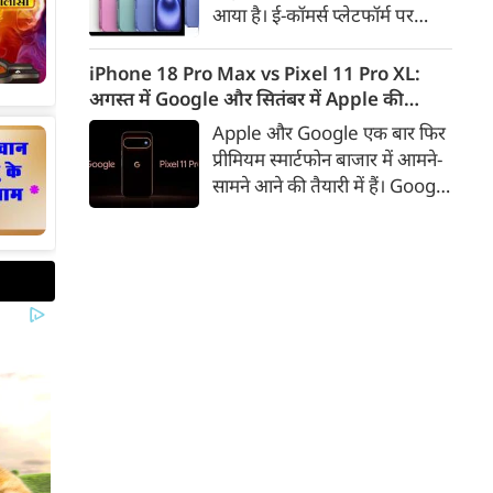
आया है। ई-कॉमर्स प्लेटफॉर्म पर
iPhone 16 के 128GB मॉडल की
कीमत सीधे डिस्काउंट के बाद
iPhone 18 Pro Max vs Pixel 11 Pro XL:
67,900 रुपए हो गई है। वहीं, अगर
अगस्त में Google और सितंबर में Apple की
ग्राहक एक्सचेंज ऑफर और चुनिंदा
टक्कर, जानें कौन होगा सबसे दमदार?
Apple और Google एक बार फिर
बैंक कार्ड के डिस्काउंट का फायदा
प्रीमियम स्मार्टफोन बाजार में आमने-
उठाते हैं, तो इस फोन को प्रभावी तौर
सामने आने की तैयारी में हैं। Google
पर सिर्फ 40,612 रुप में खरीदा जा
का नया Pixel 11 Pro XL अगस्त
सकता है।
में लॉन्च होने की उम्मीद है, जबकि
Apple सितंबर में iPhone 18
Pro Max पेश कर सकता है। दोनों
फोन में इस बार बड़े डिजाइन बदलाव
के बजाय हार्डवेयर और सॉफ्टवेयर में
कई अहम अपग्रेड देखने को मिल
सकते हैं।