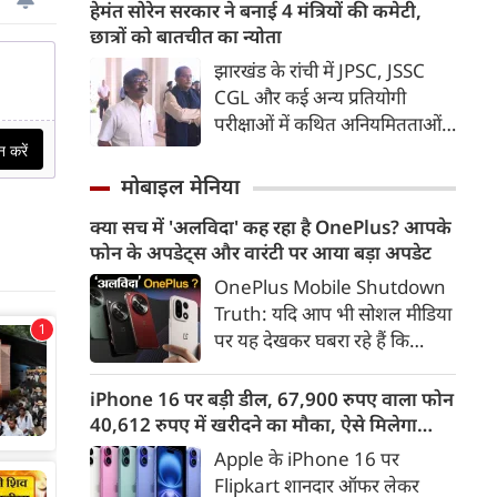
बेटियों में से एक भी अंतिम वक्‍त में
हेमंत सोरेन सरकार ने बनाई 4 मंत्रियों की कमेटी,
जाएगी। कोर्ट ने कहा कि पूरा मामला
उनके पास नहीं पहुंची, किसी ने दूर
छात्रों को बातचीत का न्योता
उसकी निगरानी में है, इसलिए सरकार
रहने की बात कहकर तो किसी ने
झारखंड के रांची में JPSC, JSSC
समानांतर समिति नहीं बना सकती है।
फुरसत नहीं होने की बात कहकर टाल
CGL और कई अन्य प्रतियोगी
सुप्रीम कोर्ट ने पूरे मामले पर अहम
दिया। हां इतना जरूर किया कि पिता
परीक्षाओं में कथित अनियमितताओं
टिप्पणी करते हुए कहा कि उसके
के अंतिम संस्‍कार के लिए 5100
को लेकर छात्र अपना विरोध-प्रदर्शन
आदेश पूरे देश में लागू होंगे।
रुपए ऑनलाइन भेज दिए और कहा
जारी रखे हुए हैं। इस बीच राज्य की
मोबाइल मेनिया
कि पिताजी को जला दो।
हेमंत सोरेन सरकार ने छात्रों से चर्चा के
क्या सच में 'अलविदा' कह रहा है OnePlus? आपके
लिए 4 मंत्रियों की कमेटी बनाई है।
फोन के अपडेट्स और वारंटी पर आया बड़ा अपडेट
OnePlus Mobile Shutdown
Truth: यदि आप भी सोशल मीडिया
पर यह देखकर घबरा रहे हैं कि
"OnePlus मोबाइल बंद हो रहा है",
तो थोड़ा ठहरिए! टेक वर्ल्ड में किसी
iPhone 16 पर बड़ी डील, 67,900 रुपए वाला फोन
समय 'फ्लैगशिप किलर' के नाम से
40,612 रुपए में खरीदने का मौका, ऐसे मिलेगा
मशहूर इस ब्रांड को लेकर इंटरनेट पर
डिस्काउंट
Apple के iPhone 16 पर
लगातार कयासबाजी का दौर जारी है।
Flipkart शानदार ऑफर लेकर